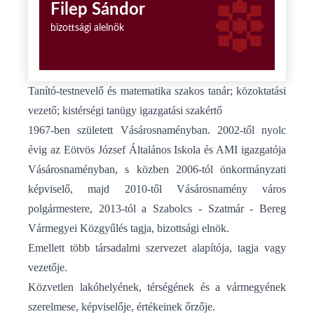
Filep Sándor
bizottsági alelnök
Tanító-testnevelő és matematika szakos tanár; közoktatási
vezető; kistérségi tanügy igazgatási szakértő
1967-ben született Vásárosnaményban. 2002-től nyolc
évig az Eötvös József Általános Iskola és AMI igazgatója
Vásárosnaményban, s közben 2006-tól önkormányzati
képviselő, majd 2010-től Vásárosnamény város
polgármestere, 2013-tól a Szabolcs - Szatmár - Bereg
Vármegyei Közgyűlés tagja, bizottsági elnök.
Emellett több társadalmi szervezet alapítója, tagja vagy
vezetője.
Közvetlen lakóhelyének, térségének és a vármegyének
szerelmese, képviselője, értékeinek őrzője.