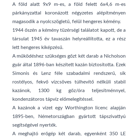
A föld alatt 9x9 m-es, a föld felett 6x4,6 m-es
párkányzattal koronázott négyzetes alépítményen
magasodik a nyolcszögletű, felül hengeres kémény.
1944 őszén a kémény tüzérségi találatot kapott, de a
társulat 1945 év tavaszán helyreállította, ez a rész
lett hengeres kiképzésű.
A működéshez szükséges gőzt két darab a Nicholson
gyár által 1896-ban készített kazán biztosította. Ezek
Simonis és Lenz féle szabadalmi rendszerű, sík
rostélyos, fekvő vízcsöves túlhevítő nélküli stabil
kazánok, 1300 kg gőz/óra teljesítménnyel,
kondenzátoros tápvíz előmelegítéssel.
A kazánok a vizet egy Worthington licenc alapján
1895-ben, Németországban gyártott tápszivattyú
segítségével nyerték.
A meghajtó erőgép két darab, egyenként 350 LE