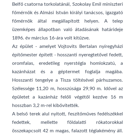
Belfő csatorna torkolatánál, Szokolay Emil miniszteri
főmérnök és Almási István királyi tanácsos, igazgató
főmérnök által megállapított helyen. A telep
üzemképes állapotban való átadásának határideje
1896. év március 16-ára volt kitűzve.
Az épület - amelyet Vojtovits Bertalan nyíregyházi
építőmester épített - hosszanti nyeregtetővel fedett,
oromfalas, eredetileg nyerstégla homlokzatú, a
kazánházat és a géptermet foglalja magába.
Hosszanti tengelye a Tisza töltésével párhuzamos.
Szélessége 11,20 m, hosszúsága 29,90 m. Idővel az
épületet a kazánház felőli végétől kezdve 16 m
hosszban 3,2 m-rel kibővítették.
A belső terek alul nyitott, feszítőműves fedélszékkel
fedettek, mellette földalatti rókatorokkal
összekapcsolt 42 m magas, falazott téglakémény áll.