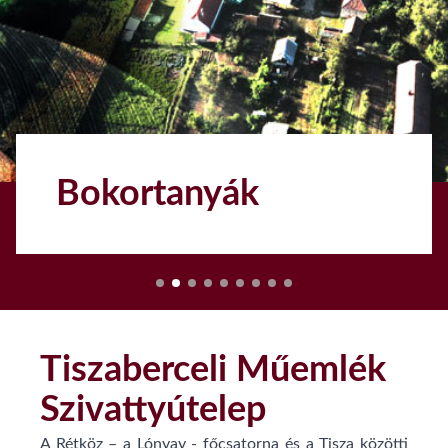
Bokortanyák
1
Tiszaberceli Műemlék
Szivattyútelep
A Rétköz – a Lónyay - főcsatorna és a Tisza közötti