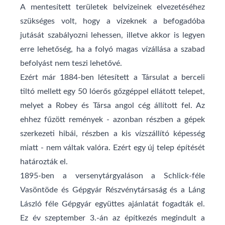
A mentesített területek belvizeinek elvezetéséhez
szükséges volt, hogy a vizeknek a befogadóba
jutását szabályozni lehessen, illetve akkor is legyen
erre lehetőség, ha a folyó magas vízállása a szabad
befolyást nem teszi lehetővé.
Ezért már 1884-ben létesített a Társulat a berceli
tiltó mellett egy 50 lóerős gőzgéppel ellátott telepet,
melyet a Robey és Társa angol cég állított fel. Az
ehhez fűzött remények - azonban részben a gépek
szerkezeti hibái, részben a kis vízszállító képesség
miatt - nem váltak valóra. Ezért egy új telep építését
határozták el.
1895-ben a versenytárgyaláson a Schlick-féle
Vasöntöde és Gépgyár Részvénytársaság és a Láng
László féle Gépgyár együttes ajánlatát fogadták el.
Ez év szeptember 3.-án az építkezés megindult a