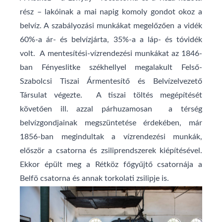
rész – lakóinak a mai napig komoly gondot okoz a
belvíz. A szabályozási munkákat megelőzően a vidék
60%-a ár- és belvízjárta, 35%-a a láp- és tóvidék
volt. A mentesítési-vízrendezési munkákat az 1846-
ban Fényeslitke székhellyel megalakult Felső-
Szabolcsi Tiszai Ármentesítő és Belvízelvezető
Társulat végezte. A tiszai töltés megépítését
követően ill. azzal párhuzamosan a térség
belvízgondjainak megszüntetése érdekében, már
1856-ban megindultak a vízrendezési munkák,
először a csatorna és zsiliprendszerek kiépítésével.
Ekkor épült meg a Rétköz főgyűjtő csatornája a
Belfö csatorna és annak torkolati zsilipje is.