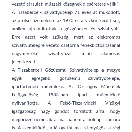
vezető társulati műszaki közegnek dicséretére válik”.
A Tiszabercel-i szivattyútelep 71 éven át működött,
az utolsó üzemelésre az 1970-es árvízkor került sor,
amikor újraindították a gőzgépeket és szivattyúit.
Erre azért volt szükség, mert az elektromos
szivattyútelepre vezető csatorna fenékbiztosításánál
nagymértékű szivattyúzás miatt alámosás
jelentkezett.
A Tiszaberceli Gőzüzemű Szivattyútelep a megye
egyik legrégebbi gőzüzemű szivattyútelepe,
ipartörténeti műemléke. Az Országos Műemlék
Felügyelőség 1983-ban ipari műemlékké
nyilvánította. A Felső-Tisza-vidéki Vízügyi
Igazgatóság nagy gondot fordított arra, hogy
megőrizze nemcsak a ma, hanem a holnap számára
is. A szemlélődőt, a látogatót ma is lenyűgözi a régi