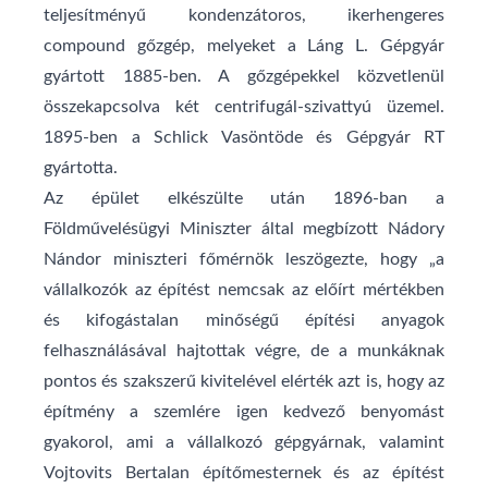
teljesítményű kondenzátoros, ikerhengeres
compound gőzgép, melyeket a Láng L. Gépgyár
gyártott 1885-ben. A gőzgépekkel közvetlenül
összekapcsolva két centrifugál-szivattyú üzemel.
1895-ben a Schlick Vasöntöde és Gépgyár RT
gyártotta.
Az épület elkészülte után 1896-ban a
Földművelésügyi Miniszter által megbízott Nádory
Nándor miniszteri főmérnök leszögezte, hogy „a
vállalkozók az építést nemcsak az előírt mértékben
és kifogástalan minőségű építési anyagok
felhasználásával hajtottak végre, de a munkáknak
pontos és szakszerű kivitelével elérték azt is, hogy az
építmény a szemlére igen kedvező benyomást
gyakorol, ami a vállalkozó gépgyárnak, valamint
Vojtovits Bertalan építőmesternek és az építést