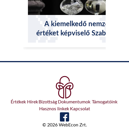
A kiemelkedő nemzeti
értéket képviselő Szabolcs-
Szatmár-Bereg megyei
eredetvédett pálinkák helyi
változatai
Értékek
Hírek
Bizottság
Dokumentumok
Támogatóink
Hasznos linkek
Kapcsolat
© 2026 WebEcon Zrt.