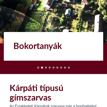
Szatmári szilvalekvár
1
Kárpáti típusú
gímszarvas
Az Északkeleti Kárpátok szarvasa már a honfoglalást