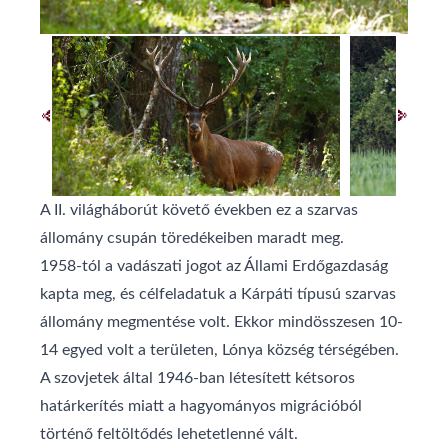
A II. világháborút követő években ez a szarvas
állomány csupán töredékeiben maradt meg.
1958-tól a vadászati jogot az Állami Erdőgazdaság
kapta meg, és célfeladatuk a Kárpáti típusú szarvas
állomány megmentése volt. Ekkor mindösszesen 10-
14 egyed volt a területen, Lónya község térségében.
A szovjetek által 1946-ban létesített kétsoros
határkerítés miatt a hagyományos migrációból
történő feltöltődés lehetetlenné vált.