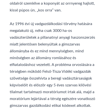
oldalról szemlélve a koponyát az orrnyereg hajlott,
kissé púpos ún, „kos orra” van.
Az 1996 évi új vadgazdálkodási törvény hatására
megalakuló új, néha csak 3000 ha-os
vadászterületek a pillanatnyi anyagi haszonszerzés
miatt jelentősen belenyúltak a gímszarvas
állományba és ez mind mennyiségben, mind
minőségben az állomány romlásához és
elfiatalodáshoz vezetett. A probléma orvoslására a
térségben működő Felső-Tisza Vidéki vadgazdák
szövetsége összehívta a beregi vadásztársaságok
képviselőit és először egy 5 éves szarvas kilövési
tilalmat tartalmazó moratóriumot írtak alá, majd a
moratórium lejártával a térség egészére vonatkozó
gímszarvas gazdálkodási etikai kódexet alkottak.