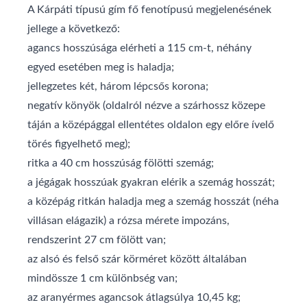
A Kárpáti típusú gím fő fenotípusú megjelenésének
jellege a következő:
agancs hosszúsága elérheti a 115 cm-t, néhány
egyed esetében meg is haladja;
jellegzetes két, három lépcsős korona;
negatív könyök (oldalról nézve a szárhossz közepe
táján a középággal ellentétes oldalon egy előre ívelő
törés figyelhető meg);
ritka a 40 cm hosszúság fölötti szemág;
a jégágak hosszúak gyakran elérik a szemág hosszát;
a középág ritkán haladja meg a szemág hosszát (néha
villásan elágazik) a rózsa mérete impozáns,
rendszerint 27 cm fölött van;
az alsó és felső szár körméret között általában
mindössze 1 cm különbség van;
az aranyérmes agancsok átlagsúlya 10,45 kg;