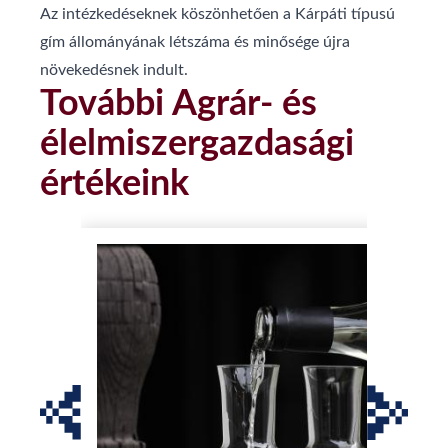
Az intézkedéseknek köszönhetően a Kárpáti típusú
gím állományának létszáma és minősége újra
növekedésnek indult.
További Agrár- és
élelmiszergazdasági
értékeink