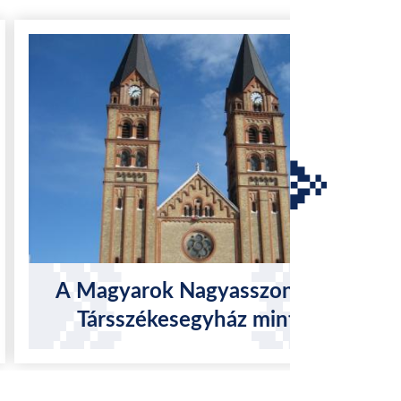
A Magyarok Nagyasszonya
Társszékesegyház mint
zarándoktemplom