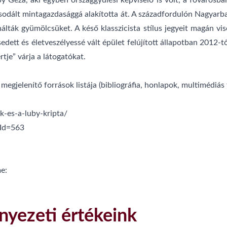
 Géza, aki egyben országgyűlési képviselő is volt, a fővárosban
sodált mintagazdasággá alakította át. A századfordulón Nagyarban
álták gyümölcsüket. A késő klasszicista stílus jegyeit magán vi
edett és életveszélyessé vált épület felújított állapotban 2012-
rtje” várja a látogatókat.
egjelenítő források listája (bibliográfia, honlapok, multimédiás 
k-es-a-luby-kripta/
cId=563
e:
nyezeti értékeink