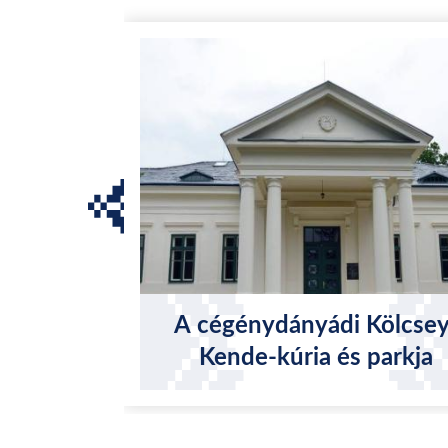
A cégénydányádi Kölcsey
Kende-kúria és parkja