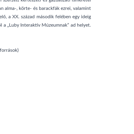
 szerzett kertészeti és gazdászati ismeretei
 alma-, körte- és barackfák ezrei, valamint
selő, a XX. század második felében egy ideig
től a „Luby Interaktív Múzeumnak” ad helyet.
források)