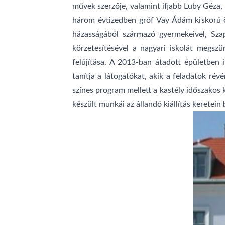
művek szerzője, valamint ifjabb Luby Géza, 
három évtizedben gróf Vay Ádám kiskorú ör
házasságából származó gyermekeivel, Szap
körzetesítésével a nagyari iskolát megsz
felújítása. A 2013-ban átadott épületben
tanítja a látogatókat, akik a feladatok ré
színes program mellett a kastély időszakos 
készült munkái az állandó kiállítás keretein 