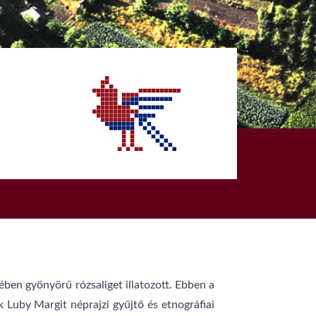
ében gyönyörű rózsaliget illatozott. Ebben a
 Luby Margit néprajzi gyűjtő és etnográfiai