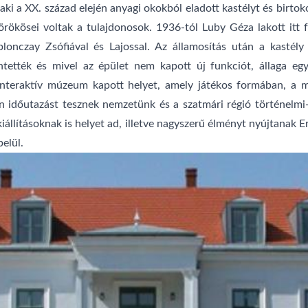
aki a XX. század elején anyagi okokból eladott kastélyt és birtok
ökösei voltak a tulajdonosok. 1936-tól Luby Géza lakott itt fe
lonczay Zsófiával és Lajossal. Az államosítás után a kastély 
üntették és mivel az épület nem kapott új funkciót, állaga eg
 interaktív múzeum kapott helyet, amely játékos formában, a m
vén időutazást tesznek nemzetünk és a szatmári régió történelm
kiállításoknak is helyet ad, illetve nagyszerű élményt nyújtanak 
belül.