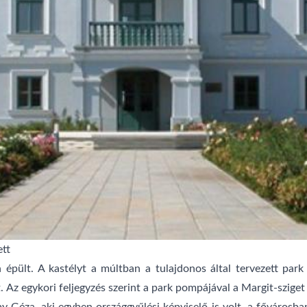
ett
pült. A kastélyt a múltban a tulajdonos által tervezett park 
t. Az egykori feljegyzés szerint a park pompájával a Margit-szige