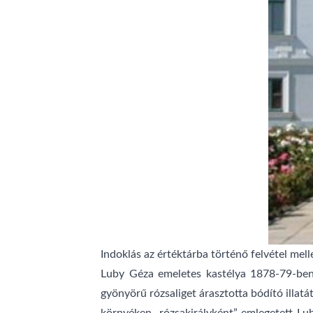
Indoklás az értéktárba történő felvétel mell
Luby Géza emeletes kastélya 1878-79-ben é
gyönyörű rózsaliget árasztotta bódító illatá