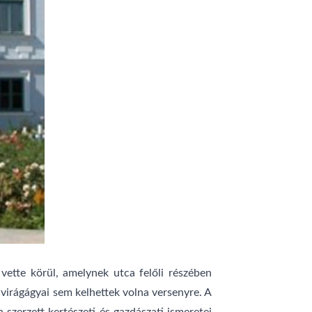
vette körül, amelynek utca felőli részében
t virágágyai sem kelhettek volna versenyre. A