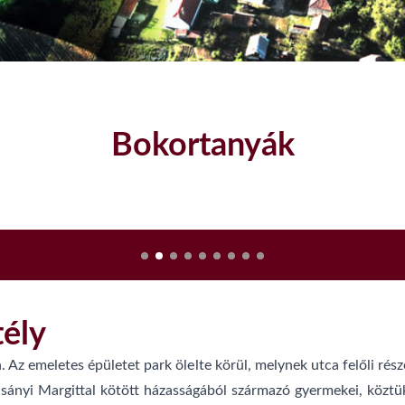
Szatmári szilvalekvár
tély
 Az emeletes épületet park ölelte körül, melynek utca felőli rész
ányi Margittal kötött házasságából származó gyermekei, köztük