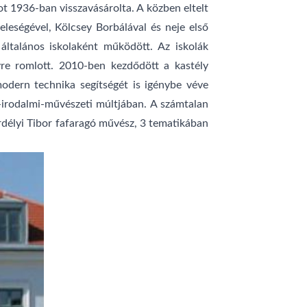
ot 1936-ban visszavásárolta. A közben eltelt
leségével, Kölcsey Borbálával és neje első
általános iskolaként működött. Az iskolák
yre romlott. 2010-ben kezdődött a kastély
odern technika segítségét is igénybe véve
i-irodalmi-művészeti múltjában. A számtalan
Erdélyi Tibor fafaragó művész, 3 tematikában