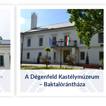
-
A Dégenfeld Kastélymúzeum
– Baktalórántháza