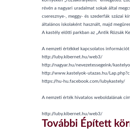
környéken „rózsakirályként” emlegetett Luby
révén a nagyari uradalmat sokak által megc
cseresznye-, meggy- és szederfák százai kín
általános iskolaként használt, majd megüres
A kastély előtti parkban az „Antik Rózsák Ke
A nemzeti értékkel kapcsolatos információt m
http://luby.kibernet.hu/web3/
http://nagyar.hu/nevezetessegeink/kastelyo
http://www.kastelyok-utazas.hu/Lap.php?
https://hu-hu.facebook.com/lubykastely/
A nemzeti érték hivatalos weboldalának cím
http://luby.kibernet.hu/web3/
További Épített kör