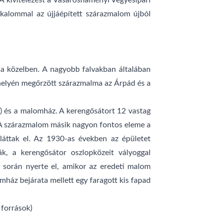
 A kivitelezést a Vásárosnaményi Vegyesipari
lkalommal az újjáépített szárazmalom újból
 a közelben. A nagyobb falvakban általában
 helyén megőrzött szárazmalma az Árpád és a
gő) és a malomház. A kerengősátort 12 vastag
m. A szárazmalom másik nagyon fontos eleme a
 láttak el. Az 1930-as években az épületet
ták, a kerengősátor oszlopközeit vályoggal
s során nyerte el, amikor az eredeti malom
mház bejárata mellett egy faragott kis fapad
 források)