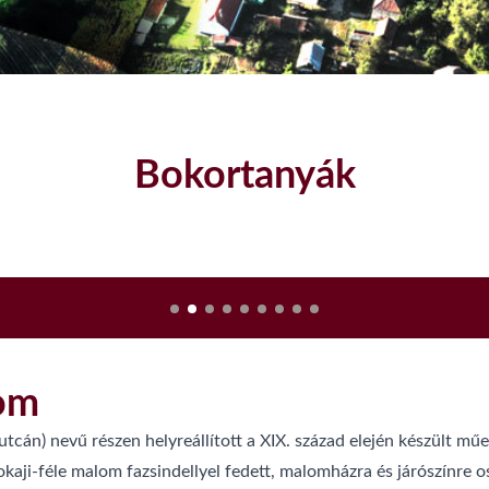
Szatmári szilvalekvár
lom
utcán) nevű részen helyreállított a XIX. század elején készült m
aji-féle malom fazsindellyel fedett, malomházra és járószínre os