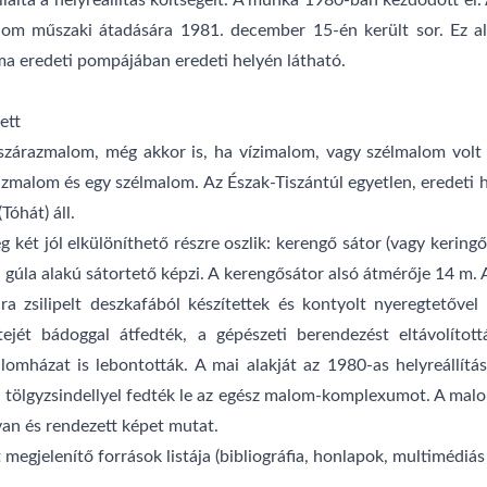
lalta a helyreállítás költségeit. A munka 1980-ban kezdődött el.
alom műszaki átadására 1981. december 15-én került sor. Ez a
, ma eredeti pompájában eredeti helyén látható.
ett
szárazmalom, még akkor is, ha vízimalom, vagy szélmalom volt
zmalom és egy szélmalom. Az Észak-Tiszántúl egyetlen, eredeti
Tóhát) áll.
eg két jól elkülöníthető részre oszlik: kerengő sátor (vagy kerin
ű, gúla alakú sátortető képzi. A kerengősátor alsó átmérője 14 
a zsilipelt deszkafából készítettek és kontyolt nyeregtetővel
tejét bádoggal átfedték, a gépészeti berendezést eltávolítot
mházat is lebontották. A mai alakját az 1980-as helyreállítá
a tölgyzsindellyel fedték le az egész malom-komplexumot. A malo
van és rendezett képet mutat.
megjelenítő források listája (bibliográfia, honlapok, multimédiás