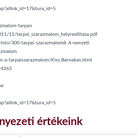
p?allink_id=17&tura_id=5
razmalom-tarpan
011/11/tarpai_szarazmalom_helyreallitasa.pdf
rinto/300-tarpai-szarazmalom8. A nemzeti
razmalom
an-a-tarpaiszarazmalom/Kiss.Barnabas.html
=4263
e:
p?allink_id=17&tura_id=5
nyezeti értékeink