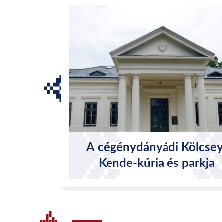
A cégénydányádi Kölcsey
Kende-kúria és parkja