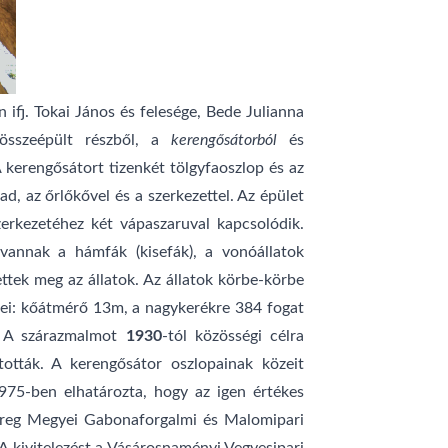
n ifj. Tokai János és felesége, Bede Julianna
 összeépült részből, a
kerengősátorból
és
A kerengősátort tizenkét tölgyfaoszlop és az
d, az őrlőkővel és a szerkezettel. Az épület
szerkezetéhez két vápaszaruval kapcsolódik.
vannak a hámfák (kisefák), a vonóállatok
ttek meg az állatok. Az állatok körbe-körbe
erei: kőátmérő 13m, a nagykerékre 384 fogat
k. A szárazmalmot
1930
-tól közösségi célra
tották. A kerengősátor oszlopainak közeit
975-ben elhatározta, hogy az igen értékes
-Bereg Megyei Gabonaforgalmi és Malomipari