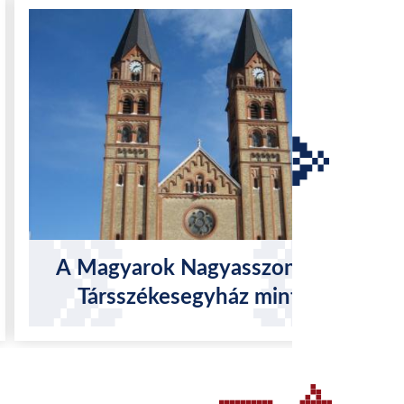
A Magyarok Nagyasszonya
Társszékesegyház mint
zarándoktemplom