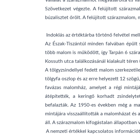
Vállalat a szárazmalmot megvásárolta és vál
Szövetkezet végezte. A felújított szárazm
búzalisztet őrölt. A felújított szárazmalom
Indoklás az értéktárba történő felvétel mell
Az Észak-Tiszántúl minden falvában épült 
több malom is működött, így Tarpán 6 szára
Kossuth utca találkozásánál kialakult téren (
A tölgyzsindellyel fedett malom szerkezetil
tölgyfa oszlop és az erre helyezett 12 szög
favázas malomház, amelyet a régi mintájár
átépítették, a keringő korhadt zsindelyte
befalazták. Az 1950-es években még a malo
mintájára visszaállították a malomházat és 
áll. A szárazmalom kifogástalan állapotban 
A nemzeti értékkel kapcsolatos információt 