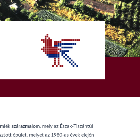
űemlék
szárazmalom
, mely az Észak-Tiszántúl
ztott épület, melyet az 1980-as évek elején