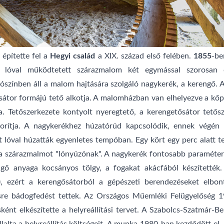
n
építette fel a
Hegyi család
a XIX. század első felében.
1855
-be
an lóval működtetett szárazmalom két egymással szorosan
rószínben áll a malom hajtására szolgáló nagykerék, a kerengő. 
 sátor formájú tető alkotja. A malomházban van elhelyezve a kőpa
fa. Tetőszerkezete kontyolt nyeregtető, a kerengetősátor tető
borítja. A nagykerékhez húzatórúd kapcsolódik, ennek végén 
 lóval húzatták egyenletes tempóban. Egy kört egy perc alatt te
el a szárazmalmot "lónyúzónak". A nagykerék fontosabb paramét
ngő anyaga kocsányos tölgy, a fogakat akácfából készítetté
.), ezért a kerengősátorból a gépészeti berendezéseket elbon
désre bádogfedést tettek. Az Országos Műemléki Felügyelőség 1
sként elkészítette a helyreállítási tervet. A Szabolcs-Szatmár