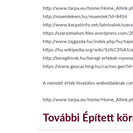
http://www.tarpa.eu/home/Home_Allink.ph
http://muemlekem.hu/muemlek?id=8454
http://www.karpatinfo.net/latnivalok/sza
https://szarazmalom.files.wordpress.com/2
http://www.tajgazda.hu/index.php/hu/taje
https://hu.wikipedia.org/wiki/Sz%C3%A1
http://beregihirek.hu/beregi-ertekek-nyom
https://www.geocaching.hu/caches.geo?id
A nemzeti érték hivatalos weboldalának cím
http://www.tarpa.eu/home/Home_Allink.ph
További Épített kör