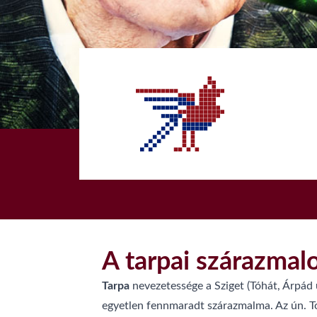
1
A tarpai szárazma
Tarpa
nevezetessége a Sziget (Tóhát, Árpád 
egyetlen fennmaradt szárazmalma. Az ún. Tok