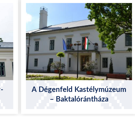
-
A Dégenfeld Kastélymúzeum
– Baktalórántháza