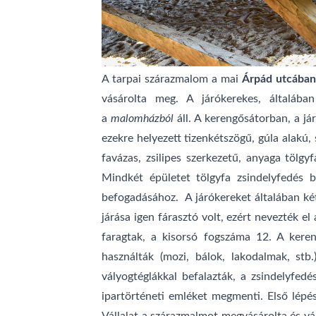
A tarpai szárazmalom a mai
Árpád utcába
vásárolta meg. A járókerekes, általáb
a
malomházból
áll. A kerengősátorban, a já
ezekre helyezett tizenkétszögű, gúla alakú,
favázas, zsilipes szerkezetű, anyaga tölgy
Mindkét épületet tölgyfa zsindelyfedés 
befogadásához. A járókereket általában két
járása igen fárasztó volt, ezért nevezték 
faragtak, a kisorsó fogszáma 12. A kere
használták (mozi, bálok, lakodalmak, stb
vályogtéglákkal befalazták, a zsindelyfe
ipartörténeti emléket megmenti. Első lépé