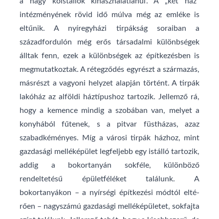
a nagy kőistállók kihasználatlanul. A „két ház"
intézményének rövid idő múlva még az emléke is
eltűnik. A nyíregyházi tirpákság soraiban a
századfordulón még erős társadalmi különbségek
álltak fenn, ezek a különbségek az építkezésben is
megmutatkoztak. A rétegződés egyrészt a származás,
másrészt a vagyoni helyzet alapján történt. A tirpák
lakóház az alföldi háztípushoz tartozik. Jellemző rá,
hogy a kemence mindig a szobában van, melyet a
konyhából fűtenek, s a pitvar füstházas, azaz
szabadkéményes. Míg a városi tirpák házhoz, mint
gazdasági melléképület legfeljebb egy istálló tartozik,
addig a bokortanyán sokféle, különböző
rendeltetésű épületféléket találunk. A
bokortanyákon – a nyírségi építkezési módtól elté­
rően – nagyszámú gazdasági melléképületet, sokfajta