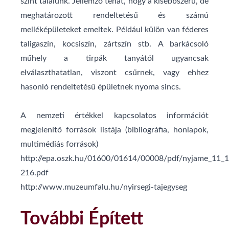
színt találunk. Jellemző tehát, hogy a kisebbszerű, de
meghatá­rozott rendeltetésű és számú
melléképületeket emeltek. Például külön van féderes
taligaszín, kocsiszín, zártszín stb. A barkácsoló
műhely a tirpák tanyától ugyancsak
elválaszthatatlan, viszont csűrnek, vagy ehhez
hasonló rendeltetésű épületnek nyoma sincs.
A nemzeti értékkel kapcsolatos információt
megjelenítő források listája (bibliográfia, honlapok,
multimédiás források)
http://epa.oszk.hu/01600/01614/00008/pdf/nyjame_11_
216.pdf
http://www.muzeumfalu.hu/nyirsegi-tajegyseg
További Épített