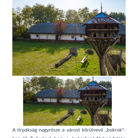
A tirpákság nagyrésze a várost körülvevő „bokrok"-