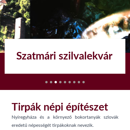
Szatmári szilvalekvár
1
Tirpák népi építészet
Nyíregyháza és a környező bokortanyák szlovák
eredetű népességét tirpákoknak nevezik.