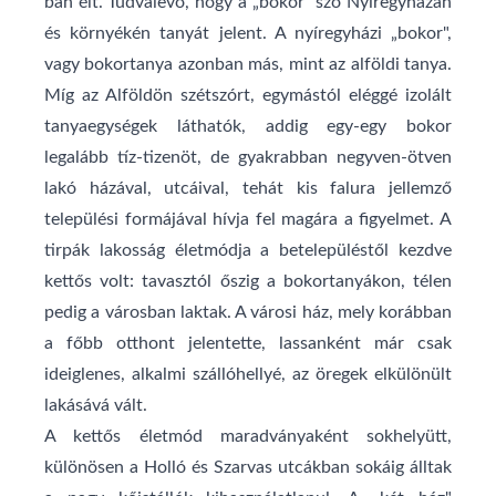
ban élt. Tudvalevő, hogy a „bokor" szó Nyíregyházán
és környékén tanyát jelent. A nyíregyházi „bokor",
vagy bokortanya azonban más, mint az alföldi tanya.
Míg az Alföldön szétszórt, egymástól eléggé izolált
tanyaegységek láthatók, addig egy-egy bokor
legalább tíz-tizenöt, de gyakrabban negyven-ötven
lakó­ házával, utcáival, tehát kis falura jellemző
települési formájával hívja fel magára a figyelmet. A
tirpák lakosság életmódja a betelepüléstől kezdve
kettős volt: tavasztól őszig a bokortanyákon, télen
pedig a városban laktak. A városi ház, mely korábban
a főbb otthont jelentette, lassanként már csak
ideiglenes, alkalmi szállóhellyé, az öregek elkülönült
lakásává vált.
A kettős életmód maradványaként sokhelyütt,
különösen a Holló és Szarvas utcákban sokáig álltak