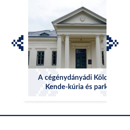
A cégénydányádi Kölcsey-
Kende-kúria és parkja