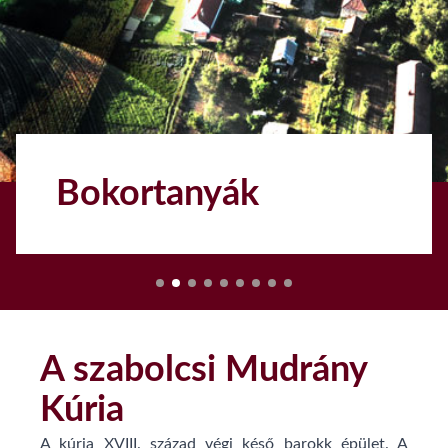
Bokortanyák
1
A szabolcsi Mudrány
Kúria
A kúria XVIII. század végi késő barokk épület. A