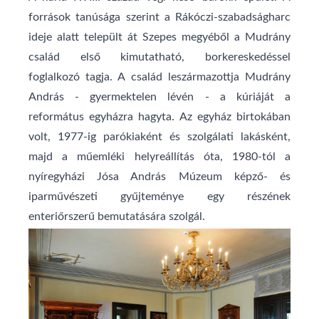
források tanúsága szerint a Rákóczi-szabadságharc
ideje alatt települt át Szepes megyéből a Mudrány
család első kimutatható, borkereskedéssel
foglalkozó tagja. A család leszármazottja Mudrány
András - gyermektelen lévén - a kúriáját a
református egyházra hagyta. Az egyház birtokában
volt, 1977-ig parókiaként és szolgálati lakásként,
majd a műemléki helyreállítás óta, 1980-tól a
nyíregyházi Jósa András Múzeum képző- és
iparművészeti gyűjteménye egy részének
enteriőrszerű bemutatására szolgál.