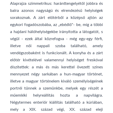
Alaprajza szimmetrikus: haránttengelyétől jobbra és
balra azonos nagyságú és elrendezésű helyiségek
sorakoznak. A zárt előtérből a középső ajtón az
egykori fogadószobába, az „ebédlő"- be, míg a többi
a hajdani hálóhelyiségekbe irányította a látogatót, s
végül - ezek által közrefogva - még egy-egy férfi,
illetve női nappali szoba található, amely
vendégszobaként is funkcionált. A konyha és a zárt
előtér kivételével valamennyi helyiséget freskóval
díszítettek: a más és más kerettel övezett színes
mennyezet négy sarkában a hun-magyar történet,
illetve a magyar történelem kiváló személyiségeinek
portréi tűnnek a szemünkbe, melyek egy részét a
műemléki helyreállítás hozta a napvilágra.
Négytermes enteriőr kiállítás található a kúriában,
mely a XIX. század végi, XX. század eleji