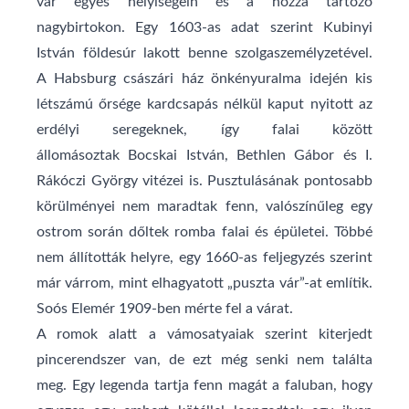
vár egyes helyiségein és a hozzá tartozó
nagybirtokon. Egy
1603
-as adat szerint Kubinyi
István földesúr lakott benne szolgaszemélyzetével.
A
Habsburg
császári ház önkényuralma idején kis
létszámú őrsége kardcsapás nélkül kaput nyitott az
erdélyi seregeknek, így falai között
állomásoztak
Bocskai István
,
Bethlen Gábor
és
I.
Rákóczi György
vitézei is. Pusztulásának pontosabb
körülményei nem maradtak fenn, valószínűleg egy
ostrom során dőltek romba falai és épületei. Többé
nem állították helyre, egy
1660
-as feljegyzés szerint
már várrom, mint elhagyatott „puszta vár”-at említik.
Soós Elemér 1909-ben mérte fel a várat.
A romok alatt a vámosatyaiak szerint kiterjedt
pincerendszer van, de ezt még senki nem találta
meg. Egy legenda tartja fenn magát a faluban, hogy