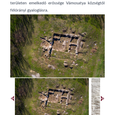
területen emelkedő erőssége
Vámosatya
községtől
félórányi gyaloglásra.