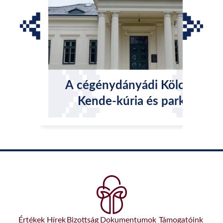
A cégénydányádi Kölcsey-
Kende-kúria és parkja
Értékek
Hírek
Bizottság
Dokumentumok
Támogatóink