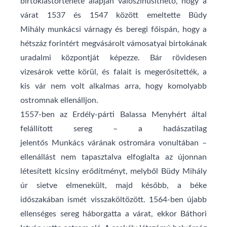
birtoklástörténete alapján valószínűsíthető, hogy a
várat
1537
és
1547
között emeltette
Büdy
Mihály
munkácsi várnagy és beregi főispán, hogy a
hétszáz forintért megvásárolt vámosatyai birtokának
uradalmi központját képezze. Bár rövidesen
vizesárok vette körül, és falait is megerősítették, a
kis vár nem volt alkalmas arra, hogy komolyabb
ostromnak ellenálljon.
1557
-ben az Erdély-párti
Balassa Menyhért
által
felállított sereg – a hadászatilag
jelentős
Munkács
várának ostromára vonultában –
ellenállást nem tapasztalva elfoglalta az újonnan
létesített kicsiny erődítményt, melyből Büdy Mihály
úr sietve elmenekült, majd később, a béke
időszakában ismét visszaköltözött.
1564
-ben újabb
ellenséges sereg háborgatta a várat, ekkor
Báthori