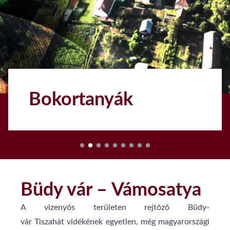
Szatmári szilvalekvár
1
Büdy vár – Vámosatya
A vizenyős területen rejtőző Büdy-
vár
Tiszahát
vidékének egyetlen, még magyarországi