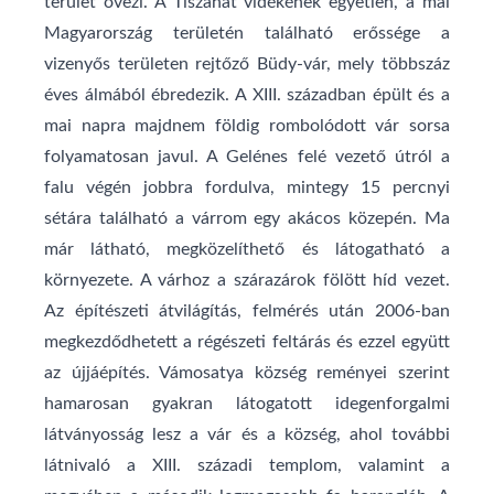
terület övezi. A Tiszahát vidékének egyetlen, a mai
Magyarország területén található erőssége a
vizenyős területen rejtőző Büdy-vár, mely többszáz
éves álmából ébredezik. A XIII. században épült és a
mai napra majdnem földig rombolódott vár sorsa
folyamatosan javul. A Gelénes felé vezető útról a
falu végén jobbra fordulva, mintegy 15 percnyi
sétára található a várrom egy akácos közepén. Ma
már látható, megközelíthető és látogatható a
környezete. A várhoz a szárazárok fölött híd vezet.
Az építészeti átvilágítás, felmérés után 2006-ban
megkezdődhetett a régészeti feltárás és ezzel együtt
az újjáépítés. Vámosatya község reményei szerint
hamarosan gyakran látogatott idegenforgalmi
látványosság lesz a vár és a község, ahol további
látnivaló a XIII. századi templom, valamint a