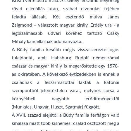
István
vette ostrom alá. A csekély létszámú helyőrség
rövid ellenállás után, szabad elvonulás fejében
feladta állásait. Két esztendő múlva
János
Zsigmond
– választott magyar király,
Erdély
ura - a
legbizalmasabb udvari köréhez tartozó
Csáky
Mihály
kancellárnak adományozta.
A Büdy família később mégis visszaszerezte jogos
tulajdonát, amit
Habsburg Rudolf
német-római
császár és magyar király is megerősítette egy
1578
-
as okiratában. A következő évtizedekben is ennek a
családnak a leszármazottai lakták a katonai
szempontból jelentéktelen várat, melynek sorsa a
környékbeli nagyobb erődítményektől
(
Munkács
,
Ungvár
,
Huszt
,
Szatmár
) függött.
A
XVII. század
elejétől a Büdy família férfiágon való
kihalása miatt több kisnemesi család osztozott meg a