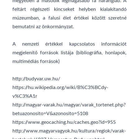
megyében a második legmagasabb fa harangláb. A
feltárt régészeti kincseket helyben kialakítandó
múzeumban, a falusi élet értékei között szeretné
bemutatni az önkormányzat.
A nemzeti értékkel kapcsolatos információt
megjelenítő források listája (bibliográfia, honlapok,
multimédiás források)
http://budyvar.uw.hu/
https://hu.wikipedia.org/wiki/B%C3%BCdy-
v%C3%A1r
http://magyar-varak.hu/magyar/varak_tortenet.php?
betuazonosito=V&azonosito=5108
https://www.geocaching.hu/caches.geo?id=955
http://www.magyarvagyok.hu/kultura/regiok/varak-