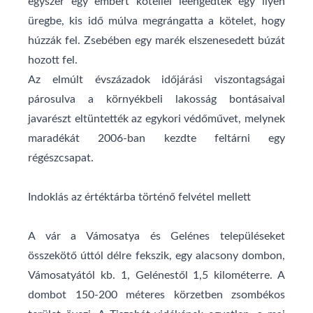
egyszer egy embert kötéllel leengedtek egy ilyen
üregbe, kis idő múlva megrángatta a kötelet, hogy
húzzák fel. Zsebében egy marék elszenesedett búzát
hozott fel.
Az elmúlt évszázadok időjárási viszontagságai
párosulva a környékbeli lakosság bontásaival
javarészt eltüntették az egykori védőművet, melynek
maradékát
2006
-ban kezdte feltárni egy
régészcsapat.
Indoklás az értéktárba történő felvétel mellett
A vár a
Vámosatya
és
Gelénes
településeket
összekötő úttól délre fekszik, egy alacsony dombon,
Vámosatyától kb. 1, Gelénestől 1,5 kilométerre. A
dombot 150-200 méteres körzetben zsombékos