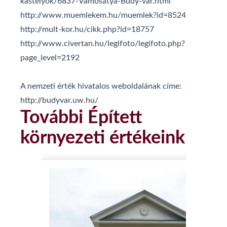
kastelyok/6837-Vamosatya-Budy-var.html
http://www.muemlekem.hu/muemlek?id=8524
http://mult-kor.hu/cikk.php?id=18757
http://www.civertan.hu/legifoto/legifoto.php?
page_level=2192
A nemzeti érték hivatalos weboldalának címe:
http://budyvar.uw.hu/
További Épített
környezeti értékeink