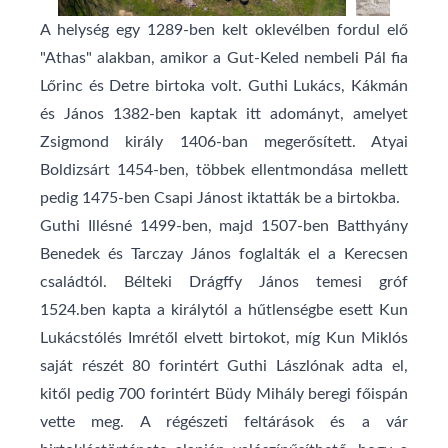
A helység egy 1289-ben kelt oklevélben fordul elő
"Athas" alakban, amikor a Gut-Keled nembeli Pál fia
Lőrinc és Detre birtoka volt. Guthi Lukács, Kákmán
és János 1382-ben kaptak itt adományt, amelyet
Zsigmond király 1406-ban megerősített. Atyai
Boldizsárt 1454-ben, többek ellentmondása mellett
pedig 1475-ben Csapi Jánost iktatták be a birtokba.
Guthi Illésné 1499-ben, majd 1507-ben Batthyány
Benedek és Tarczay János foglalták el a Kerecsen
családtól. Bélteki Drágffy János temesi gróf
1524.ben kapta a királytól a hűtlenségbe esett Kun
Lukácstólés Imrétől elvett birtokot, míg Kun Miklós
saját részét 80 forintért Guthi Lászlónak adta el,
kitől pedig 700 forintért Büdy Mihály beregi főispán
vette meg. A régészeti feltárások és a vár