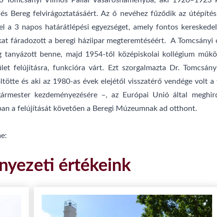
ő Tomcsányi Vilmos Pállal Vásárosnaményba, aki 1920–1923 kö
és Bereg felvirágoztatásáért. Az ő nevéhez fűződik az útépíté
l a 3 napos határátlépési egyezséget, amely fontos kereskedelm
t fáradozott a beregi háziipar megteremtéséért. A Tomcsányi cs
g tanyázott benne, majd 1954-től középiskolai kollégium működ
et felújításra, funkcióra várt. Ezt szorgalmazta Dr. Tomcsán
ötte és aki az 1980-as évek elejétől visszatérő vendége volt a 
ármester kezdeményezésére –, az Európai Unió által meghirde
ában a felújítását követően a Beregi Múzeumnak ad otthont.
e:
nyezeti értékeink