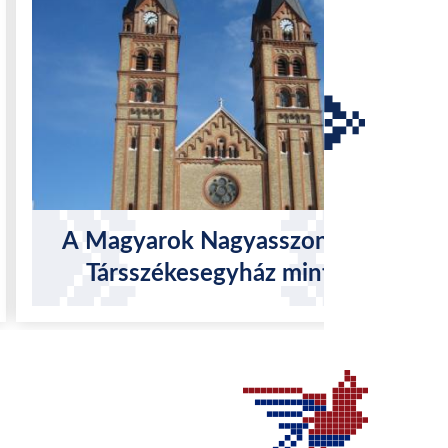
A Magyarok Nagyasszonya
Társszékesegyház mint
zarándoktemplom