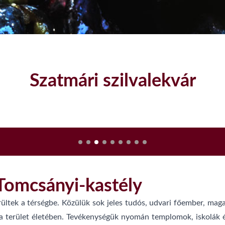
Szatmári szilvalekvár
Tomcsányi-kastély
ltek a térségbe. Közülük sok jeles tudós, udvari főember, magas
 a terület életében. Tevékenységük nyomán templomok, iskolák ép