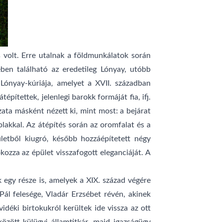
 volt. Erre utalnak a földmunkálatok során
ében található az eredetileg Lónyay, utóbb
Lónyay-kúriája, amelyet a XVII. században
pítettek, jelenlegi barokk formáját fia, ifj.
zata másként nézett ki, mint most: a bejárat
blakkal. Az átépítés során az oromfalat és a
pületből kiugró, később hozzáépítetett négy
kozza az épület visszafogott eleganciáját. A
 egy része is, amelyek a XIX. század végére
Pál felesége, Vladár Erzsébet révén, akinek
idéki birtokukról kerültek ide vissza az ott