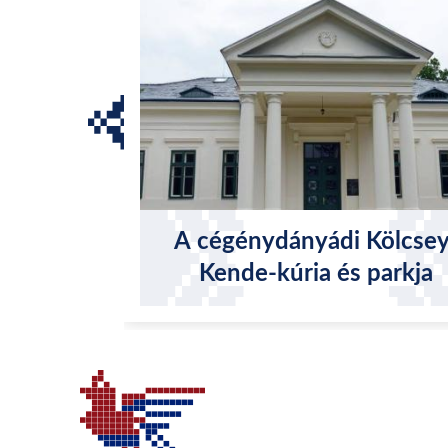
A cégénydányádi Kölcsey
Kende-kúria és parkja