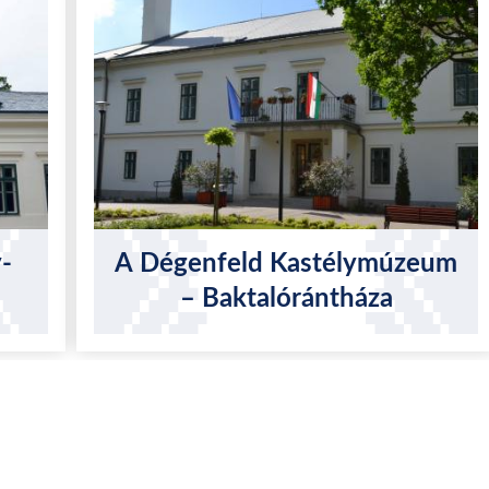
-
A Dégenfeld Kastélymúzeum
– Baktalórántháza