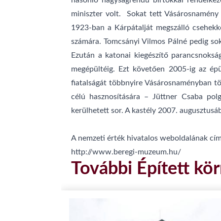
hasonló nagyságrendű birtokkal rendelkez
miniszter volt. Sokat tett Vásárosnamény 
1923-ban a Kárpátalját megszálló csehekke
számára. Tomcsányi Vilmos Pálné pedig soka
Ezután a katonai kiegészítő parancsnoksá
megépültéig. Ezt követően 2005-ig az épül
fiatalságát többnyire Vásárosnaményban tölt
célú hasznosítására – Jüttner Csaba polg
kerülhetett sor. A kastély 2007. augusztus
A nemzeti érték hivatalos weboldalának cím
http://www.beregi-muzeum.hu/
További Épített kör