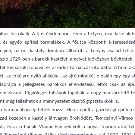
ltak birtokaik. A Kastélydombon, ezen a helyen, már lakásuk is
k és egyéb építési törmelékek. A főutca központi kiteresedés
elyen, az ún. kastély-dombon állhatott a Lónyay család felső 
szló 1729-ben a barokk kastélyt, amelyet időközben bővítettek, áté
etet két sarokszobával és árkádos tornáccal kitoldatta. A homlok
el, az erkélyre nyíló ablakkal, az ajtó mindkét oldalán egy-egy a
alaprajza a jellegzetes barokkos elrendezésű, ettől csak az é
homlokzatát függőleges falsávok tagolják, a nagy manzárdtető fo
nt még fellelhetők a mennyezetet díszítő gipszstukkók is.
ó harmadában építették hozzá. Ekkor épült a gazdasági épületek
ázad közepén a kastély lányágon öröklődött. Tomcsányi Vilmos 
t, és az ő fiának, Vladár Emilnek volt a lánya. Trianon után felv