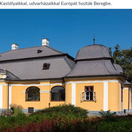
Kastélyaikkal, udvarházaikkal Európát hozták Beregbe.