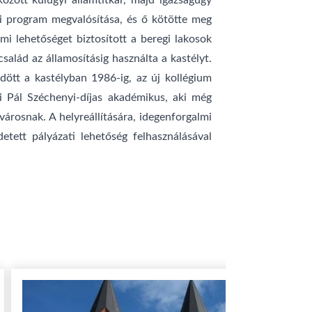
zött külügyi államtitkár, majd igazságügy
si program megvalósítása, és ő kötötte meg
i lehetőséget biztosított a beregi lakosok
alád az államosításig használta a kastélyt.
ött a kastélyban 1986-ig, az új kollégium
yi Pál Széchenyi-díjas akadémikus, aki még
városnak. A helyreállítására, idegenforgalmi
tett pályázati lehetőség felhasználásával