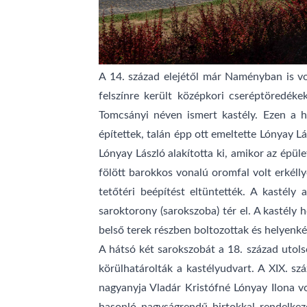
A 14. század elejétől már Naményban is vo
felszínre került középkori cseréptöredéke
Tomcsányi néven ismert kastély. Ezen a h
építettek, talán épp ott emeltette Lónyay Lá
Lónyay László alakította ki, amikor az épül
fölött barokkos vonalú oromfal volt erkélly
tetőtéri beépítést eltüntették. A kastély 
saroktorony (sarokszoba) tér el. A kastély 
belső terek részben boltozottak és helyenké
A hátsó két sarokszobát a 18. század utols
körülhatárolták a kastélyudvart. A XIX. sz
nagyanyja Vladár Kristófné Lónyay Ilona vol