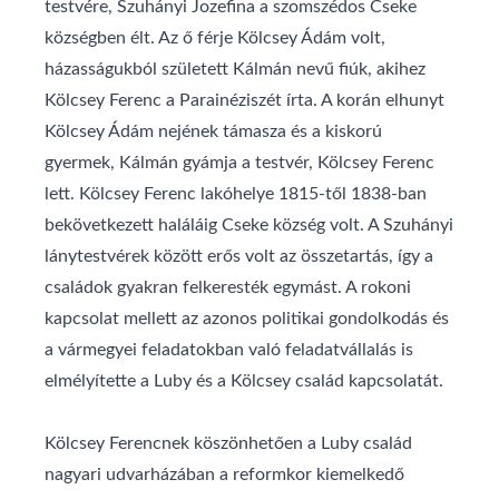
testvére, Szuhányi Jozefina a szomszédos Cseke
községben élt. Az ő férje Kölcsey Ádám volt,
házasságukból született Kálmán nevű fiúk, akihez
Kölcsey Ferenc a Parainéziszét írta. A korán elhunyt
Kölcsey Ádám nejének támasza és a kiskorú
gyermek, Kálmán gyámja a testvér, Kölcsey Ferenc
lett. Kölcsey Ferenc lakóhelye 1815-től 1838-ban
bekövetkezett haláláig Cseke község volt. A Szuhányi
lánytestvérek között erős volt az összetartás, így a
családok gyakran felkeresték egymást. A rokoni
kapcsolat mellett az azonos politikai gondolkodás és
a vármegyei feladatokban való feladatvállalás is
elmélyítette a Luby és a Kölcsey család kapcsolatát.
Kölcsey Ferencnek köszönhetően a Luby család
nagyari udvarházában a reformkor kiemelkedő