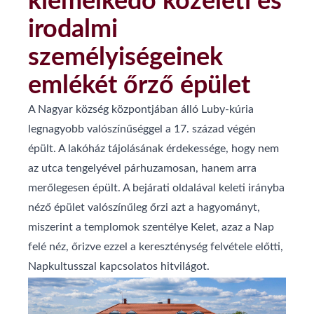
kiemelkedő közéleti és
irodalmi
személyiségeinek
emlékét őrző épület
A Nagyar község központjában álló Luby-kúria
legnagyobb valószínűséggel a 17. század végén
épült. A lakóház tájolásának érdekessége, hogy nem
az utca tengelyével párhuzamosan, hanem arra
merőlegesen épült. A bejárati oldalával keleti irányba
néző épület valószínűleg őrzi azt a hagyományt,
miszerint a templomok szentélye Kelet, azaz a Nap
felé néz, őrizve ezzel a kereszténység felvétele előtti,
Napkultusszal kapcsolatos hitvilágot.