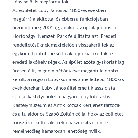
képviselői is megfordultak.
Az épületet Luby János az 1850-es években
magtárrá alakította, és ebben a funkciójában
őrződött meg 2001-ig, amikor az új tulajdonos, a
Hortobágyi Nemzeti Park felújíttatta azt. Eredeti
rendeltetésüknek megfelelően visszakerültek az
egykor elbontott belső falak, újra kialakultak az
eredeti lakóhelyiségek. Az épület azóta gyakorlatilag
üresen állt, mígnem néhány éve magántulajdonba
került: a nagyari Luby-kúria és a mellette az 1800-as
évek derekán Luby János által emelt klasszicista
stílusú kastélyépület a nagyari Luby Interaktív
Kastélymúzeum és Antik Rózsák Kertjéhez tartozik,
és a tulajdonos Szabó Zoltán célja, hogy az épületet
turisztikai-kulturális célra hasznosítsa, amire
remélhetőleg hamarosan lehetőség nyílik.