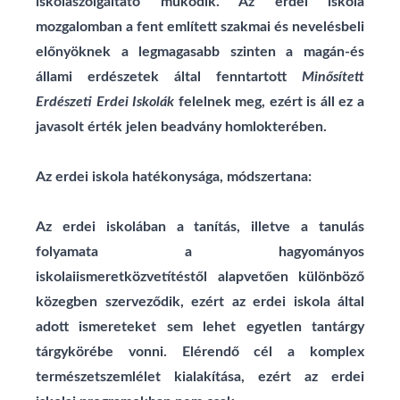
iskolaszolgáltató működik. Az erdei iskola
mozgalomban a fent említett
szakmai és nevelésbeli
előnyöknek a legmagasabb szinten a magán-és
állami erdészetek
által fenntartott
Minősített
Erdészeti Erdei Iskolák
felelnek meg, ezért is áll ez a
javasolt
érték jelen beadvány homlokterében.
Az erdei iskola hatékonysága, módszertana:
Az erdei iskolában a tanítás, illetve a tanulás
folyamata a hagyományos
iskolaiismeretközvetítéstől alapvetően különböző
közegben szerveződik, ezért az erdei iskola által
adott ismereteket sem lehet egyetlen tantárgy
tárgykörébe vonni. Elérendő cél a komplex
természetszemlélet kialakítása, ezért az erdei