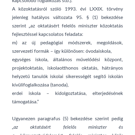
kapcsolódó foglalkozás stb.).
A közoktatásról szóló 1993. évi LXXIX. törvény
jelenleg hatályos változata 95. § (1) bekezdése
szerint „az oktatásért felelős miniszter közoktatás
fejlesztéssel kapcsolatos feladata:
m) az új pedagógiai módszerek, megoldások,
szervezeti formák – így különösen: óvodaiskola,
egységes iskola, általános művelődési központ,
projektoktatás, iskolaotthonos oktatás, hátrányos
helyzetű tanulók iskolai sikerességét segítő iskolán
kívülifoglalkozása (tanoda),
erdei iskola – kidolgoztatása, elterjedésének
támogatása.”
Ugyanezen paragrafus (5) bekezdése szerint pedig
„az oktatásért felelős miniszter és