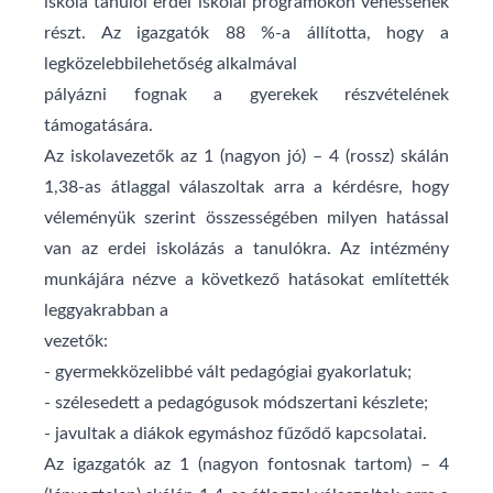
iskola tanulói erdei iskolai programokon vehessenek
részt. Az igazgatók 88 %-a állította, hogy a
legközelebbilehetőség alkalmával
pályázni fognak a gyerekek részvételének
támogatására.
Az iskolavezetők az 1 (nagyon jó) – 4 (rossz) skálán
1,38-as átlaggal válaszoltak arra a kérdésre, hogy
véleményük szerint összességében milyen hatással
van az erdei iskolázás a tanulókra. Az intézmény
munkájára nézve a következő hatásokat említették
leggyakrabban a
vezetők:
- gyermekközelibbé vált pedagógiai gyakorlatuk;
- szélesedett a pedagógusok módszertani készlete;
- javultak a diákok egymáshoz fűződő kapcsolatai.
Az igazgatók az 1 (nagyon fontosnak tartom) – 4