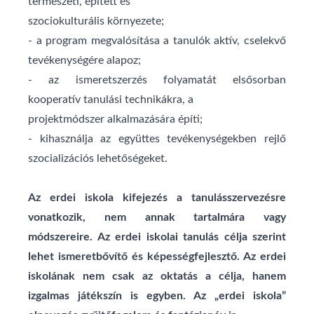
természeti, épített és
szociokulturális környezete;
- a program megvalósítása a tanulók aktív, cselekvő
tevékenységére alapoz;
- az ismeretszerzés folyamatát elsősorban
kooperatív tanulási technikákra, a
projektmódszer alkalmazására építi;
- kihasználja az együttes tevékenységekben rejlő
szocializációs lehetőségeket.
Az erdei iskola kifejezés a tanulásszervezésre
vonatkozik, nem annak tartalmára vagy
módszereire. Az erdei iskolai tanulás célja szerint
lehet ismeretbővítő és képességfejlesztő. Az erdei
iskolának nem csak az oktatás a célja, hanem
izgalmas játékszín is egyben. Az „erdei iskola”