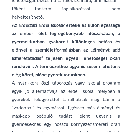
lehetőséget biztosít a tanulók számára, ami mással –
főként tantermi foglalkozással – nem
helyettesíthető.
Az
Erdészeti Erdei Iskolák
értéke és különlegessége
az emberi élet legfogékonyabb időszakában, a
gyermekkorban gyakorolt különleges hatása és
előnyei a szemléletformálásban az „élményt adó
ismeretátadás” teljesen egyedi lehetőségei okán
rendkívüli. A természethez ugyanis sosem lehetünk
elég közel, pláne gyerekkorunkban.
A nyári-kora őszi táborozás vagy iskolai program
egyik jó alternatívája az erdei iskola, melyben a
gyerekek felügyelettel tanulhatnak meg bánni a
"vadonnal" és egymással. Egészen más élményt és
másképp beépülő tudást jelent ugyanis a
gyermekeknek egy hosszú környezetismereti órán