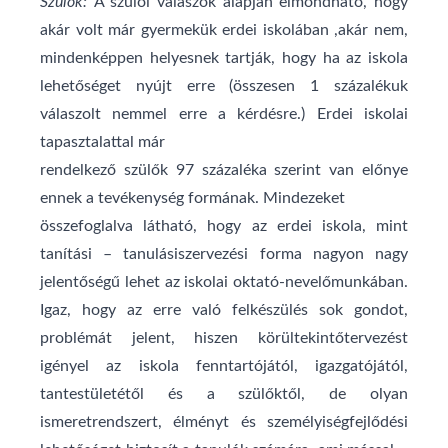
Szülők:
A szülői válaszok alapján elmondható, hogy
akár volt már gyermekük erdei iskolában ,akár nem,
mindenképpen helyesnek tartják, hogy ha az iskola
lehetőséget nyújt erre (összesen 1 százalékuk
válaszolt nemmel erre a kérdésre.) Erdei iskolai
tapasztalattal már
rendelkező szülők 97 százaléka szerint van előnye
ennek a tevékenység formának. Mindezeket
összefoglalva látható, hogy az erdei iskola, mint
tanítási – tanulásiszervezési forma nagyon nagy
jelentőségű lehet az iskolai oktató-nevelőmunkában.
Igaz, hogy az erre való felkészülés sok gondot,
problémát jelent, hiszen körültekintőtervezést
igényel az iskola fenntartójától, igazgatójától,
tantestületétől és a szülőktől, de olyan
ismeretrendszert, élményt és személyiségfejlődési