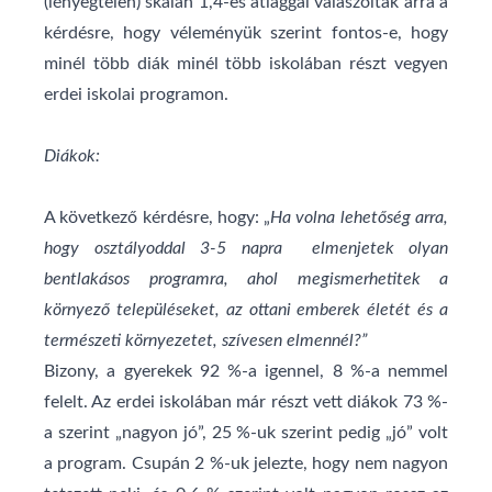
(lényegtelen) skálán 1,4-es átlaggal válaszoltak arra a
kérdésre, hogy véleményük szerint fontos-e, hogy
minél több diák minél több iskolában részt vegyen
erdei iskolai programon.
Diákok:
A következő kérdésre, hogy: „
Ha volna lehetőség arra,
hogy osztályoddal 3-5 napra elmenjetek olyan
bentlakásos programra, ahol megismerhetitek a
környező településeket, az
ottani emberek életét és a
természeti környezetet, szívesen elmennél?”
Bizony, a gyerekek 92 %-a igennel, 8 %-a nemmel
felelt. Az erdei iskolában már részt vett diákok 73 %-
a szerint „nagyon jó”, 25 %-uk szerint pedig „jó” volt
a program. Csupán 2 %-uk jelezte, hogy nem nagyon