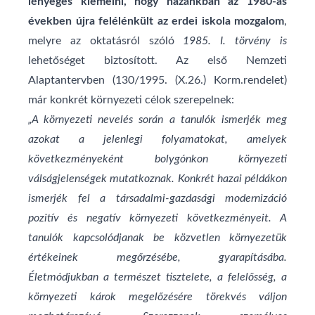
lényeges kiemelni, hogy hazánkban az 1980-as
években újra felélénkült
az erdei iskola mozgalom
,
melyre az oktatásról szóló
1985. I. törvény is
lehetőséget biztosított. Az első Nemzeti
Alaptantervben (130/1995. (X.26.) Korm.rendelet)
már konkrét környezeti célok szerepelnek:
„A környezeti nevelés során a tanulók ismerjék meg
azokat a jelenlegi folyamatokat, amelyek
következményeként bolygónkon környezeti
válságjelenségek mutatkoznak. Konkrét hazai példákon
ismerjék fel a társadalmi-gazdasági modernizáció
pozitív és negatív környezeti következményeit. A
tanulók kapcsolódjanak be közvetlen környezetük
értékeinek megőrzésébe, gyarapításába.
Életmódjukban a természet tisztelete, a felelősség, a
környezeti károk megelőzésére törekvés váljon