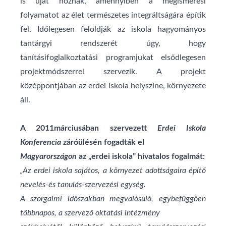
is újat hoznak, amennyiben a megismerési
folyamatot az élet természetes integráltságára építik
fel. Időlegesen feloldják az iskola hagyományos
tantárgyi rendszerét úgy, hogy
tanításifoglalkoztatási programjukat elsődlegesen
projektmódszerrel szervezik. A projekt
középpontjában az erdei iskola helyszíne, környezete
áll.
A 2011márciusában szervezett
Erdei Iskola
Konferencia
záróülésén fogadták el
Magyarországon
az „erdei iskola” hivatalos fog
almát:
„Az erdei iskola sajátos, a környezet adottságaira építő
nevelés-és tanulás-szervezési egység.
A szorgalmi időszakban megvalósuló, egybefüggően
többnapos, a szervező oktatási intézmény