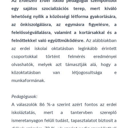
Az
Erdészeti Erdei Iskola
pedagógiai szempontból
egy sajátos szocializációs terep, mert kiváló
lehetőség nyílik a közösségi létforma gyakorlására,
az önkiszolgálásra, az egymásra figyelésre, a
felelősségvállalásra, valamint a kortársakkal és a
felnőttekkel való együttműködésre.
Az alábbiakban
az erdei iskolai oktatásban leginkább érintett
csoportokkal történt felmérés eredményei
olvashatók, melyek azt támasztják alá, hogy a
közoktatásban van létjogosultsága e
munkaformának.
Pedagógusok:
A válaszolók 86 %-a szerint azért fontos az erdei
iskoláztatás, mert a tantervben szereplő
ismeretanyagon felüli tudást, tapasztalatot biztosít a