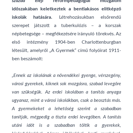
század eleji
reformpedagógiai mozgalom
időszakában keletkeztek a bentlakásos elitképző
iskolák hatására.
Létrehozásukban elsőrendű
szerepet játszott a tuberkulózis – a korszak
népbetegsége – megfékezésére irányuló törekvés. Az
első intézmény 1904-ben Charlottenburgban
létesült, amelyről „A Gyermek” című folyóirat 1911-
ben beszámolt:
„Ennek az iskolának a növendékei gyenge, vérszegény,
városi gyerekek, kiknek sok mozgásra, szabad levegőre
van szükségük. Az erdei iskolában a tanítás anyaga
ugyanaz, mint a városi iskolákban, csak a beosztás más.
A gyermekeket a lehetőség szerint a szabadban
tanítják, mégpedig a tiszta erdei levegőben. A tanítás
utáni időt is a szabadban töltik a gyerekek,