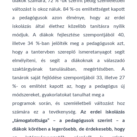
diákok számára, 72 % -uk szerint pedig szemléletbeli
változást is okoz náluk. 84 %-os említettséget kapott
a pedagógusok azon élménye, hogy az erdei
iskolázás által élethez közelibb tanításra nyílik
módjuk. A diákok fejlesztése szempontjából 40,
illetve 34 %-ban jelölték meg a pedagógusok azt,
hogy a tantervben szereplő ismeretanyagot segít
elmélyíteni, és segít a diákoknak a válaszadó
szaktárgyának tanulásában, megértésében. A
tanárok saját fejlődése szempontjából 33, illetve 27
%- os említést kapott az, hogy a pedagógus új
módszereket, gyakorlatokat tanulhat meg a
programok során, és szemléletbeli változást hoz
számára ez a tevékenység.
Az erdei iskolázás
„támogatottsága” – a pedagógusok szerint – a
diákok körében a legerősebb, de érdekesebb, hogy