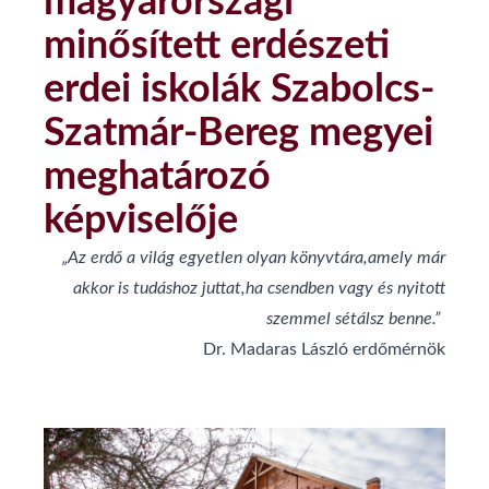
magyarországi
minősített erdészeti
erdei iskolák Szabolcs-
Szatmár-Bereg megyei
meghatározó
képviselője
„Az erdő a világ egyetlen olyan könyvtára,
amely már
akkor is tudáshoz juttat,
ha csendben vagy és nyitott
szemmel sétálsz benne.”
Dr. Madaras László erdőmérnök