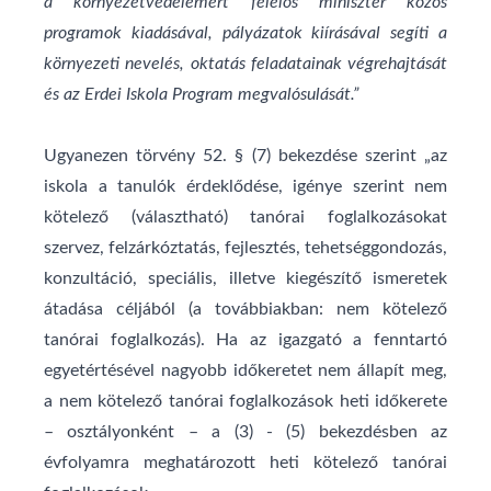
a
környezetvédelemért felelős miniszter közös
programok kiadásával, pályázatok kiírásával
segíti a
környezeti nevelés, oktatás feladatainak végrehajtását
és az Erdei Iskola Program
megvalósulását.”
Ugyanezen törvény 52. § (7) bekezdése szerint „az
iskola a tanulók érdeklődése, igénye szerint nem
kötelező (választható) tanórai foglalkozásokat
szervez, felzárkóztatás, fejlesztés, tehetséggondozás,
konzultáció, speciális, illetve kiegészítő ismeretek
átadása céljából (a továbbiakban: nem kötelező
tanórai foglalkozás). Ha az igazgató a fenntartó
egyetértésével nagyobb időkeretet nem állapít meg,
a nem kötelező tanórai foglalkozások heti időkerete
– osztályonként – a (3) - (5) bekezdésben az
évfolyamra meghatározott heti kötelező tanórai