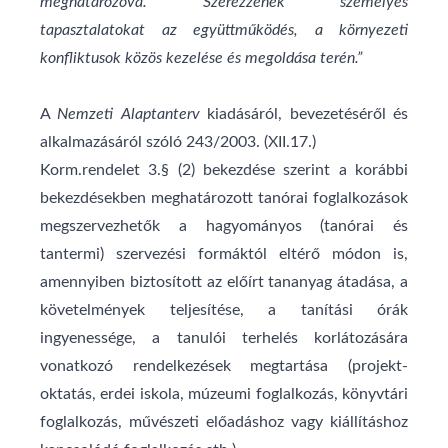
meghatározóvá. Szerezzenek személyes
tapasztalatokat az együttműködés, a környezeti
konfliktusok közös kezelése és megoldása terén.”
A
Nemzeti Alaptanterv
kiadásáról, bevezetéséről és
alkalmazásáról szóló 243/2003. (XII.17.)
Korm.rendelet 3.§ (2) bekezdése szerint a korábbi
bekezdésekben meghatározott tanórai foglalkozások
megszervezhetők a hagyományos (tanórai és
tantermi) szervezési formáktól eltérő módon is,
amennyiben biztosított az előírt tananyag átadása, a
követelmények teljesítése, a tanítási órák
ingyenessége, a tanulói terhelés korlátozására
vonatkozó rendelkezések megtartása (projekt-
oktatás, erdei iskola, múzeumi foglalkozás, könyvtári
foglalkozás, művészeti előadáshoz vagy kiállításhoz