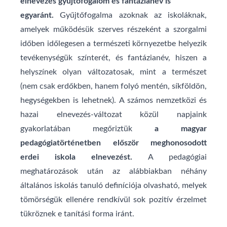
elnevezés gyűjtőfogalom és fantázianév is
egyaránt.
Gyűjtőfogalma azoknak az iskoláknak,
amelyek működésük szerves részeként a szorgalmi
időben időlegesen a természeti környezetbe helyezik
tevékenységük színterét, és fantázianév, hiszen a
helyszínek olyan változatosak, mint a természet
(nem csak erdőkben, hanem folyó mentén, síkföldön,
hegységekben is lehetnek). A számos nemzetközi és
hazai elnevezés-változat közül napjaink
gyakorlatában megőriztük
a magyar
pedagógiatörténetben először meghonosodott
erdei iskola elnevezést.
A pedagógiai
meghatározások után az alábbiakban néhány
általános iskolás tanuló definíciója olvasható, melyek
tömörségük ellenére rendkívül sok pozitív érzelmet
tükröznek e tanítási forma iránt.