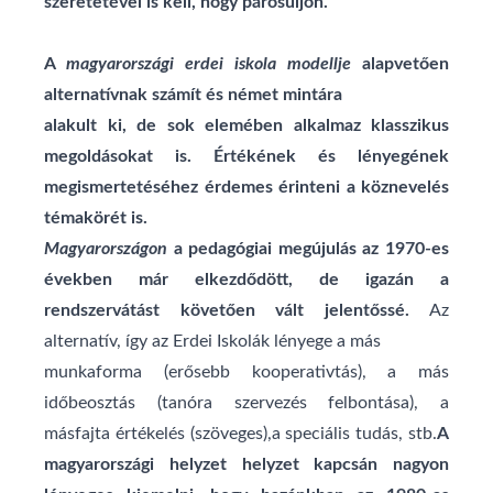
szeretetével is kell, hogy párosuljon.
A
magyarországi erdei iskola modellje
alapvetően
alternatívnak számít és német mintára
alakult ki, de sok elemében alkalmaz klasszikus
megoldásokat is. Értékének és lényegének
megismertetéséhez érdemes érinteni a köznevelés
témakörét is.
Magyarországon
a pedagógiai megújulás az 1970-es
években már elkezdődött, de igazán
a
rendszervátást követően vált jelentőssé.
Az
alternatív, így az Erdei Iskolák lényege a más
munkaforma (erősebb kooperativtás), a más
időbeosztás (tanóra szervezés felbontása), a
másfajta értékelés (szöveges),a speciális tudás, stb.
A
magyarországi helyzet helyzet
kapcsán nagyon