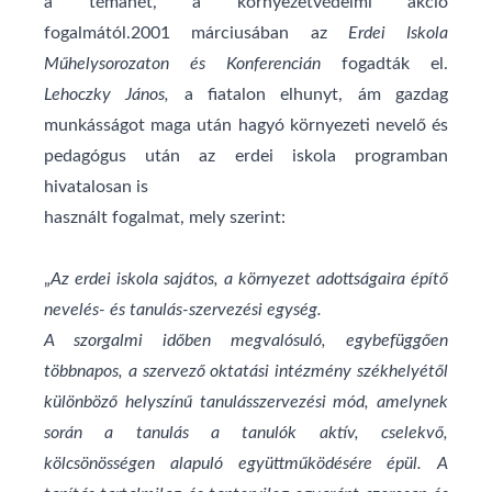
a témahét, a környezetvédelmi akció
fogalmától.2001 márciusában az
Erdei Iskola
Műhelysorozaton és
Konferencián
fogadták el.
Lehoczky János,
a fiatalon elhunyt, ám gazdag
munkásságot maga után hagyó környezeti nevelő és
pedagógus után az erdei iskola programban
hivatalosan is
használt fogalmat, mely szerint:
„
Az erdei iskola sajátos, a környezet adottságaira építő
nevelés- és tanulás-szervezési egység.
A szorgalmi időben megvalósuló, egybefüggően
többnapos, a szervező oktatási intézmény székhelyétől
különböző helyszínű tanulásszervezési mód, amelynek
során a tanulás a tanulók aktív, cselekvő,
kölcsönösségen alapuló együttműködésére épül. A