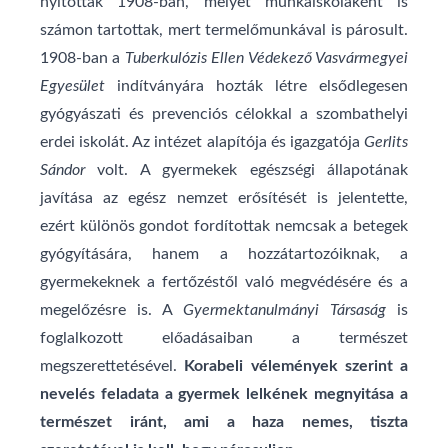
nyitották 1908-ban, melyet munkaiskolaként is
számon tartottak, mert termelőmunkával is párosult.
1908-ban a
Tuberkulózis Ellen Védekező Vasvármegyei
Egyesület
indítványára hozták létre elsődlegesen
gyógyászati és prevenciós célokkal a szombathelyi
erdei iskolát. Az intézet alapítója és igazgatója
Gerlits
Sándor
volt. A gyermekek egészségi állapotának
javítása az egész nemzet erősítését is jelentette,
ezért különös gondot fordítottak nemcsak a betegek
gyógyítására, hanem a hozzátartozóiknak, a
gyermekeknek a fertőzéstől való megvédésére és a
megelőzésre is. A
Gyermektanulmányi
Társaság
is
foglalkozott előadásaiban a természet
megszerettetésével.
Korabeli vélemények szerint a
nevelés feladata a gyermek lelkének megnyitása a
természet iránt, ami a haza nemes, tiszta