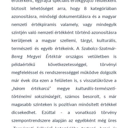
erőtérként, egyfajta speciális értékgyűjtő felületként
biztosít lehetőséget arra, hogy 8 kategóriában
azonosításra, minőségi dokumentálásra és a magyar
nemzeti értékpiramis valamely, vagy mindegyik
szintjén való nemzeti értékként történő azonosításra
kerüljenek a magyar szellemi, tárgyi, kulturális,
természeti és egyéb értékeink. A
Szabolcs-Szatmár-
Bereg Megyei Értéktár
országos vetületben is
példaértékű következetességgel, törvényi
megfeleléssel és rendszerességgel működve dolgozik
már évek óta ezen a felületen is, s visszatükrözve a
„
három értékarcú”
megye
kulturális-természeti-
történelmi sokszínűségét
, számos besorolt, s már
magasabb szinteken is pozitívan minősített értékkel
dicsekedhet. Ezúttal - a vonatkozó törvény
szempontrendszere alapján az egyébként még üres