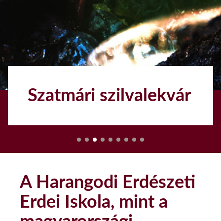
Túristvándi
vízimalom
1
A Harangodi Erdészeti
Erdei Iskola, mint a