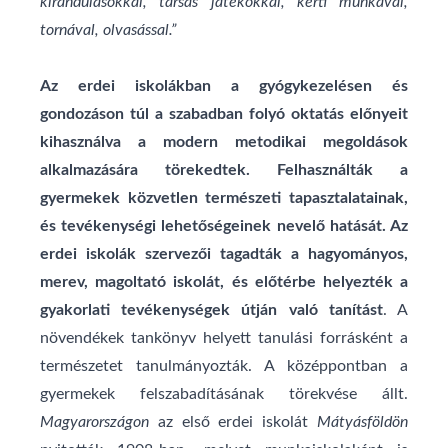
kirándulásokkal, társas játékokkal, kerti munkával,
tornával, olvasással.”
Az erdei iskolákban a gyógykezelésen és
gondozáson túl a szabadban folyó oktatás előnyeit
kihasználva a modern metodikai megoldások
alkalmazására törekedtek. Felhasználták a
gyermekek közvetlen természeti tapasztalatainak,
és tevékenységi lehetőségeinek nevelő hatását. Az
erdei iskolák szervezői tagadták a hagyományos,
merev, magoltató iskolát, és előtérbe helyezték a
gyakorlati tevékenységek útján való tanítást
. A
növendékek tankönyv helyett tanulási forrásként a
természetet tanulmányozták. A középpontban a
gyermekek felszabadításának törekvése állt.
Magyarországon
az első erdei iskolát
Mátyásföldön