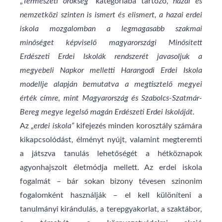
„
Természeti örökség
” kategóriába tartozó,
hazai és
nemzetközi szinten is ismert és elismert, a hazai erdei
iskola mozgalomban a legmagasabb szakmai
minőséget képviselő magyarországi Minősített
Erdészeti Erdei Iskolák rendszerét javasoljuk a
megyebeli Napkor melletti Harangodi Erdei Iskola
modellje alapján bemutatva a megtisztelő megyei
érték címre, mint Magyarország és Szabolcs-Szatmár-
Bereg megye legelső magán Erdészeti Erdei Iskoláját.
Az „
erdei iskola”
kifejezés minden korosztály számára
kikapcsolódást, élményt nyújt, valamint megteremti
a játszva tanulás lehetőségét a hétköznapok
agyonhajszolt életmódja mellett. Az erdei iskola
fogalmát – bár sokan bizony tévesen szinonim
fogalomként használják – el kell különíteni a
tanulmányi kirándulás, a terepgyakorlat, a szaktábor,