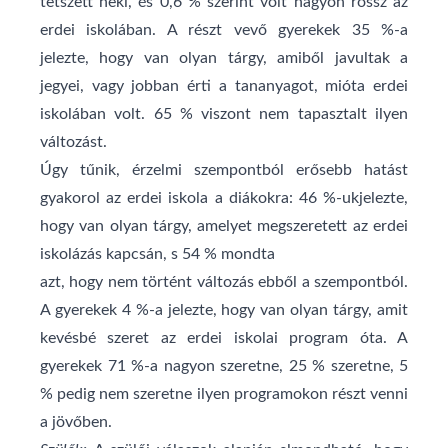
tetszett neki, és 0,6 % szerint volt nagyon rossz az
erdei iskolában. A részt vevő gyerekek 35 %-a
jelezte, hogy van olyan tárgy, amiből javultak a
jegyei, vagy jobban érti a tananyagot, mióta erdei
iskolában volt. 65 % viszont nem tapasztalt ilyen
változást.
Úgy tűnik, érzelmi szempontból erősebb hatást
gyakorol az erdei iskola a diákokra: 46 %-ukjelezte,
hogy van olyan tárgy, amelyet megszeretett az erdei
iskolázás kapcsán, s 54 % mondta
azt, hogy nem történt változás ebből a szempontból.
A gyerekek 4 %-a jelezte, hogy van olyan tárgy, amit
kevésbé szeret az erdei iskolai program óta. A
gyerekek 71 %-a nagyon szeretne, 25 % szeretne, 5
% pedig nem szeretne ilyen programokon részt venni
a jövőben.