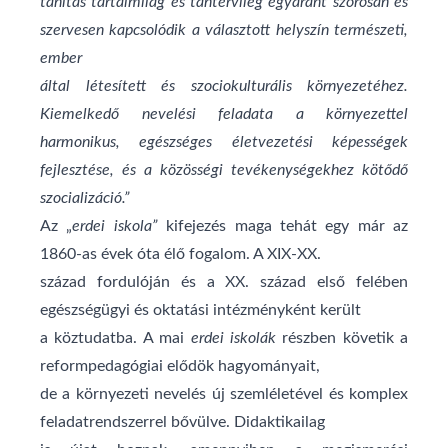
tanítás tartalmilag és tantervileg egyaránt szorosan és
szervesen kapcsolódik a választott helyszín természeti,
ember
által létesített és szociokulturális környezetéhez.
Kiemelkedő nevelési feladata a környezettel
harmonikus, egészséges életvezetési képességek
fejlesztése, és a közösségi tevékenységekhez kötődő
szocializáció.”
Az „
erdei iskola”
kifejezés maga tehát egy már az
1860-as évek óta élő fogalom. A XIX-XX.
század fordulóján és a XX. század első felében
egészségügyi és oktatási intézményként került
a köztudatba. A mai
erdei iskolák
részben követik a
reformpedagógiai elődök hagyományait,
de a környezeti nevelés új szemléletével és komplex
feladatrendszerrel bővülve. Didaktikailag