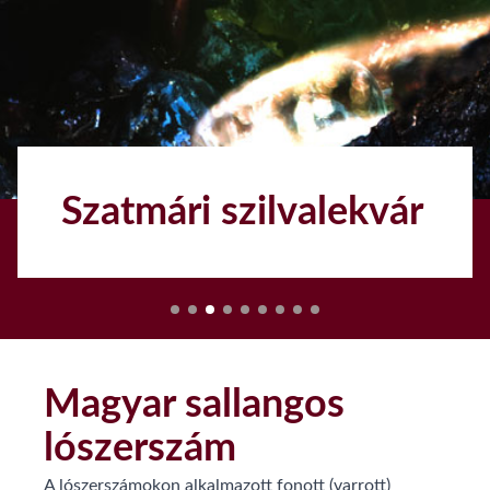
Szatmári szilvalekvár
1
Magyar sallangos
lószerszám
A lószerszámokon alkalmazott fonott (varrott)