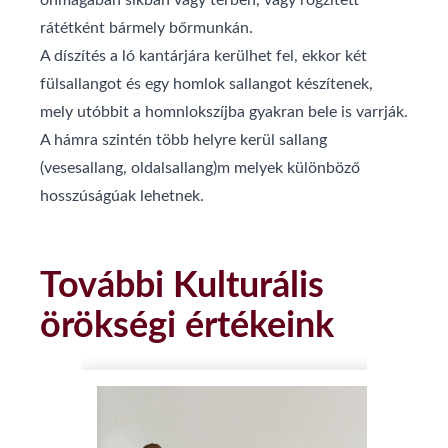
önmagában síkban vagy térben, vagy rögzített
rátétként bármely bőrmunkán.
A díszítés a ló kantárjára kerülhet fel, ekkor két
fülsallangot és egy homlok sallangot készítenek,
mely utóbbit a homnlokszíjba gyakran bele is varrják.
A hámra szintén több helyre kerül sallang
(vesesallang, oldalsallang)m melyek különböző
hosszúságúak lehetnek.
További Kulturális
örökségi értékeink