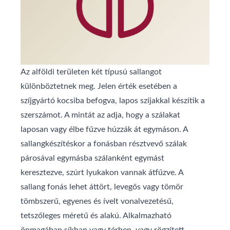
Az alföldi területen két típusú sallangot
különböztetnek meg. Jelen érték esetében a
szíjgyártó kocsiba befogva, lapos szíjakkal készítik a
szerszámot. A mintát az adja, hogy a szálakat
laposan vagy élbe fűzve húzzák át egymáson. A
sallangkészítéskor a fonásban résztvevő szálak
párosával egymásba szálanként egymást
keresztezve, szúrt lyukakon vannak átfűzve. A
sallang fonás lehet áttört, levegős vagy tömör
tömbszerű, egyenes és ívelt vonalvezetésű,
tetszőleges méretű és alakú. Alkalmazható