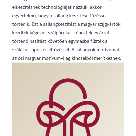
elkészítésnek technológiáját nézzük, akkor
egyértélmű, hogy a sallang készítése fűzéssel
történik. Ezt a sallangkészítést a magyar szíjgyártók
kezdték végezni: szálpárokat képeztek és árral
történő hasítást követően egymásba fűzték a
szálakat lapos és élfűzéssel. A sallangok motívumai
az ősi magyar motívumvilág kincseiből merítkeznek.