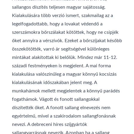
sallangos díszítés teljesen magyar sajátosság.
Kialakulására több verzió ismert, szakmailag az a
legelfogadottabb, hogy a lovakat védendő a
szerszámokra bőrszálakat kötöttek, hogy ne csípjék
őket annyira a vérszívók. Ezeket a bőrszíjakat később
összekötötték, varró ár segítségével különleges
mintákat alakítottak ki belőlük. Mindez már 11-12.
századi festményeken is megjelent. A mai forma
kialakulása valószínűleg a magyar könnyű kocsizás
kialakulásának időszakában jelent meg. A
munkahámok mellett megjelentek a könnyű parádés
fogathámok. Vágott és fonott sallangokkal
díszítették őket. A fonott sallang elnevezés nem
egyértelmű, mivel a szakirodalom sallangfonásnak
nevezi. A debreceni híres szíjgyártók
sallangvarrásnak nevezik. Azonban ha a sallang