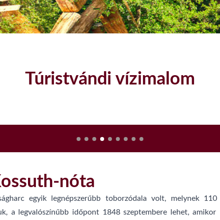
Túristvándi vízimalom
Kossuth-nóta
ágharc egyik legnépszerűbb toborzódala volt, melynek 110 d
, a legvalószínűbb időpont 1848 szeptembere lehet, amikor Ko