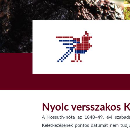
1
Nyolc versszakos 
A Kossuth-nóta az 1848–49. évi szabads
Keletkezésének pontos dátumát nem tudjuk