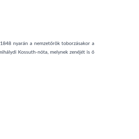
z 1848 nyarán a nemzetőrök toborzásakor a
rmihálydi Kossuth-nóta, melynek zenéjét is ő