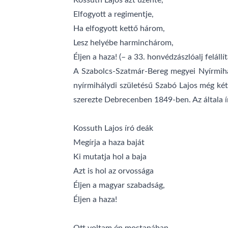
Kossuth Lajos azt üzente,
Elfogyott a regimentje,
Ha elfogyott kettő három,
Lesz helyébe harminchárom,
Éljen a haza! (– a 33. honvédzászlóalj felállí
A Szabolcs-Szatmár-Bereg megyei Nyírmihá
nyírmihálydi születésű Szabó Lajos még két 
szerezte Debrecenben 1849-ben. Az általa ír
Kossuth Lajos író deák
Megírja a haza baját
Ki mutatja hol a baja
Azt is hol az orvossága
Éljen a magyar szabadság,
Éljen a haza!