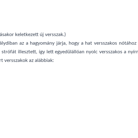
tásakor keletkezett új versszak.)
lydiban az a hagyomány járja, hogy a hat versszakos nótáho
strófát illesztett, így lett egyedülállóan nyolc versszakos a nyí
t versszakok az alábbiak: