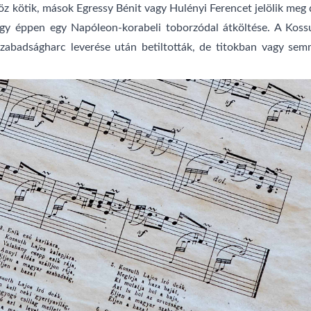
z kötik, mások Egressy Bénit vagy Hulényi Ferencet jelölik meg 
gy éppen egy Napóleon-korabeli toborzódal átköltése. A Kossut
 szabadságharc leverése után betiltották, de titokban vagy s