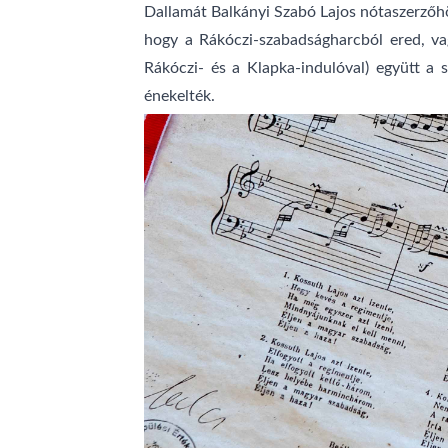
Dallamát Balkányi Szabó Lajos nótaszerzőhö
hogy a Rákóczi-szabadságharcból ered, va
Rákóczi- és a Klapka-indulóval) együtt a
énekelték.