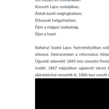
Ott voltam én mostanában
Kossuth Lajos szobájában,
Áldott kezét megfoghattam,
Élőszavát hallgathattam.
Éljen a magyar szabadság,
Éljen a haza!
Balkányi Szabó Lajos Nyírmihálydiban szül
előneve. Debrecenben a református főisko
Ügyvédi oklevelét 1845-ben szerezte Pest
irodát. 1867 májusában ugyanott városi t
aljárásbíróvá nevezték ki. 1886-ban vonul