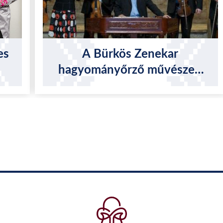
es
A Bürkös Zenekar
hagyományőrző művészeti
tevékenysége