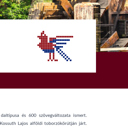
altípusa és 600 szövegváltozata ismert.
ssuth Lajos alföldi toborzókörútján járt.