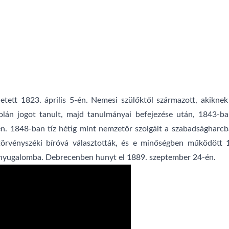
etett 1823. április 5-én. Nemesi szülőktől származott, akikne
lán jogot tanult, majd tanulmányai befejezése után, 1843-ban 
en. 1848-ban tíz hétig mint nemzetőr szolgált a szabadságharc
örvényszéki bíróvá választották, és e minőségben működött 1
t nyugalomba. Debrecenben hunyt el 1889. szeptember 24-én.