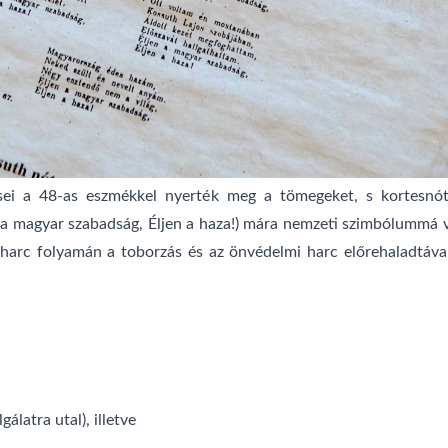
esei a 48-as eszmékkel nyerték meg a tömegeket, s kortesnót
n a magyar szabadság, Éljen a haza!) mára nemzeti szimbólummá v
harc folyamán a toborzás és az önvédelmi harc előrehaladtáva
álatra utal), illetve