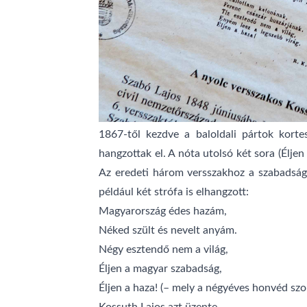
1867-től kezdve a baloldali pártok kort
hangzottak el. A nóta utolsó két sora (Élje
Az eredeti három versszakhoz a szabadság
például két strófa is elhangzott:
Magyarország édes hazám,
Néked szült és nevelt anyám.
Négy esztendő nem a világ,
Éljen a magyar szabadság,
Éljen a haza! (– mely a négyéves honvéd szolg