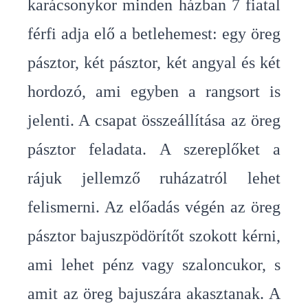
karácsonykor minden házban 7 fiatal
férfi adja elő a betlehemest: egy öreg
pásztor, két pásztor, két angyal és két
hordozó, ami egyben a rangsort is
jelenti. A csapat összeállítása az öreg
pásztor feladata. A szereplőket a
rájuk jellemző ruházatról lehet
felismerni. Az előadás végén az öreg
pásztor bajuszpödörítőt szokott kérni,
ami lehet pénz vagy szaloncukor, s
amit az öreg bajuszára akasztanak. A