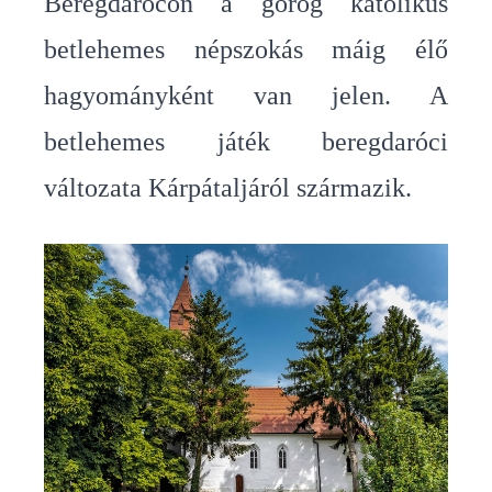
Beregdarócon a görög katolikus
betlehemes népszokás máig élő
hagyományként van jelen. A
betlehemes játék beregdaróci
változata Kárpátaljáról származik.