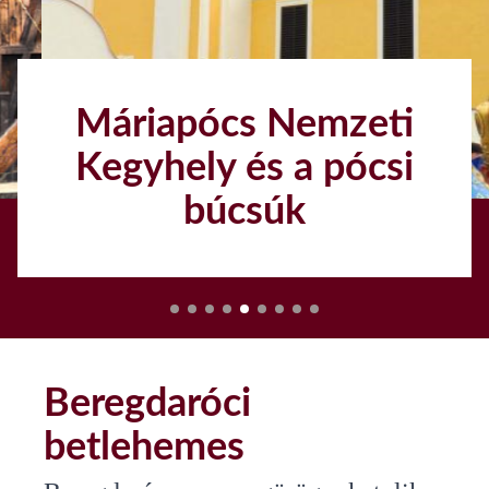
Máriapócs Nemzeti
Kegyhely és a pócsi
búcsúk
1
Beregdaróci
betlehemes