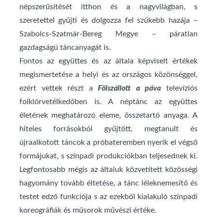
népszerűsítését itthon és a nagyvilágban, s
szeretettel gyűjti és dolgozza fel szűkebb hazája –
Szabolcs-Szatmár-Bereg Megye – páratlan
gazdagságú táncanyagát is.
Fontos az együttes és az általa képviselt értékek
megismertetése a helyi és az országos közönséggel,
ezért vettek részt a
Fölszállott a páva
televíziós
folklórvetélkedőben is. A néptánc az együttes
életének meghatározó eleme, összetartó anyaga. A
hiteles forrásokból gyűjtött, megtanult és
újraalkotott táncok a próbateremben nyerik el végső
formájukat, s színpadi produkciókban teljesednek ki.
Legfontosabb mégis az általuk közvetített közösségi
hagyomány tovább éltetése, a tánc léleknemesítő és
testet edző funkciója s az ezekből kialakuló színpadi
koreográfiák és műsorok művészi értéke.