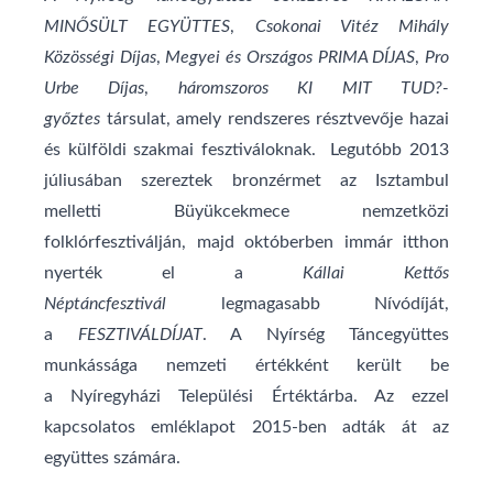
MINŐSÜLT EGYÜTTES
,
Csokonai Vitéz Mihály
Közösségi Díjas
,
Megyei és Országos PRIMA DÍJAS
,
Pro
Urbe Díjas
,
háromszoros KI MIT TUD?-
győztes
társulat, amely rendszeres résztvevője hazai
és külföldi szakmai fesztiváloknak. Legutóbb 2013
júliusában szereztek bronzérmet az Isztambul
melletti Büyükcekmece nemzetközi
folklórfesztiválján, majd októberben immár itthon
nyerték el a
Kállai Kettős
Néptáncfesztivál
legmagasabb Nívódíját,
a
FESZTIVÁLDÍJAT
. A Nyírség Táncegyüttes
munkássága nemzeti értékként került be
a Nyíregyházi Települési Értéktárba. Az ezzel
kapcsolatos emléklapot 2015-ben adták át az
együttes számára.