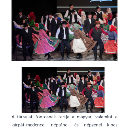
A társulat fontosnak tartja a magyar, valamint a
kárpát-medencei néptánc- és népzenei kincs