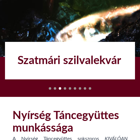
Szatmári szilvalekvár
1
Nyírség Táncegyüttes
munkássága
A Nyírség Táncegyüttes sokszoros
KIVÁLÓAN