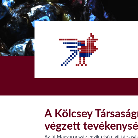
1
A Kölcsey Társaság
végzett tevékenys
Az új Magyarország egyik első civil társasá