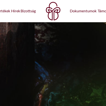
rtékek
Hírek
Bizottság
Dokumentumok
Támo