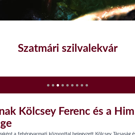
Szatmári szilvalekvár
nak Kölcsey Ferenc és a Him
ége
gaként a fehérgyarmati központtal bejegyzett Kölcsey Társaság év