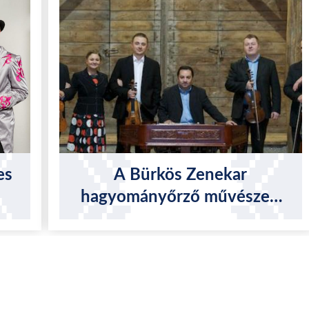
es
A Bürkös Zenekar
hagyományőrző művészeti
tevékenysége