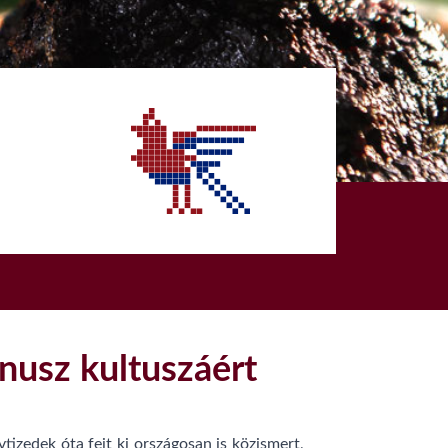
nusz kultuszáért
tizedek óta fejt ki országosan is közismert,