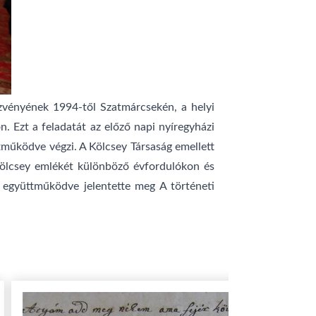
vényének 1994-től Szatmárcsekén, a helyi
. Ezt a feladatát az előző napi nyíregyházi
működve végzi. A Kölcsey Társaság emellett
a Kölcsey emlékét különböző évfordulókon és
 együttműködve jelentette meg A történeti