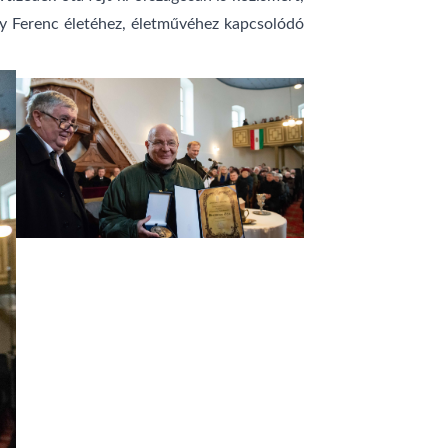
y Ferenc életéhez, életművéhez kapcsolódó