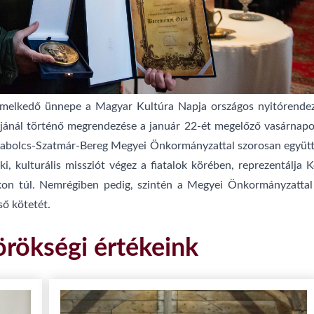
emelkedő ünnepe a Magyar Kultúra Napja országos nyitórendez
jánál történő megrendezése a január 22-ét megelőző vasárnapon
zabolcs-Szatmár-Bereg Megyei Önkormányzattal szorosan együtt
i, kulturális missziót végez a fiatalok körében, reprezentálj
on túl. Nemrégiben pedig, szintén a Megyei Önkormányzattal
ő kötetét.
örökségi értékeink