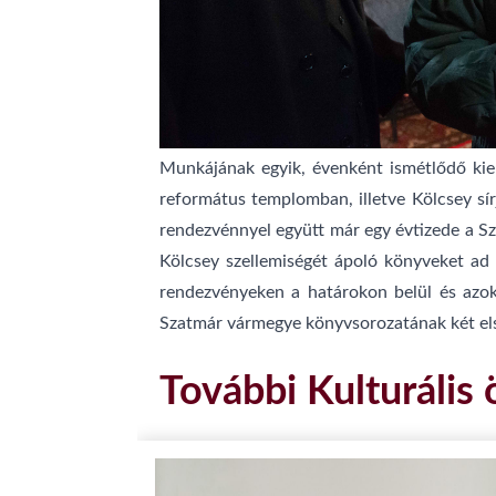
Munkájának egyik, évenként ismétlődő ki
református templomban, illetve Kölcsey sír
rendezvénnyel együtt már egy évtizede a S
Kölcsey szellemiségét ápoló könyveket ad k
rendezvényeken a határokon belül és azok
Szatmár vármegye könyvsorozatának két els
További Kulturális 