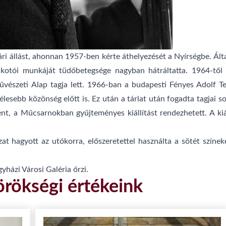
ri állást, ahonnan 1957-ben kérte áthelyezését a Nyírségbe. Ált
kotói munkáját tüdőbetegsége nagyban hátráltatta. 1964-től 
észeti Alap tagja lett. 1966-ban a budapesti Fényes Adolf Ter
szélesebb közönség előtt is. Ez után a tárlat után fogadta tagja
t, a Műcsarnokban gyűjteményes kiállítást rendezhetett. A kiá
t hagyott az utókorra, előszeretettel használta a sötét színek
házi Városi Galéria őrzi.
örökségi értékeink