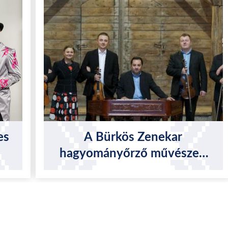
es
A Bürkös Zenekar
hagyományőrző művészeti
tevékenysége