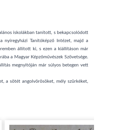
alános iskolákban tanított, s bekapcsolódott
a nyíregyházi Tanítóképző Intézet, majd a
emben állított ki, s ezen a kiállításon már
i sorába a Magyar Képzőművészek Szövetsége.
llítás megnyitóján már súlyos betegen vett
et, a sötét angolvörösöket, mély szürkéket,