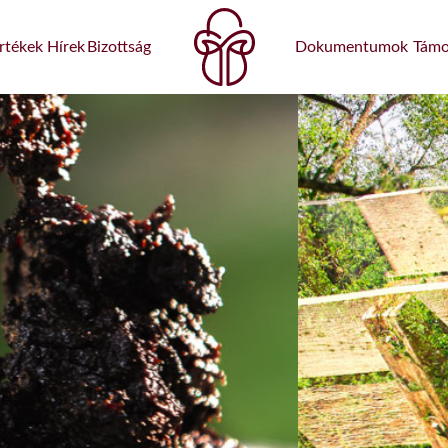
rtékek
Hírek
Bizottság
Dokumentumok
Támo