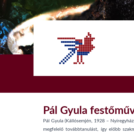
1
Pál Gyula festőmű
Pál Gyula (Kállósemjén, 1928 – Nyíregyház
megfelelő továbbtanulást, így előbb szak