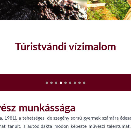
Túristvándi vízimalom
vész munkássága
a, 1981), a tehetséges, de szegény sorsú gyermek számára édesa
mát tanult, s autodidakta módon képezte művészi talentumát.