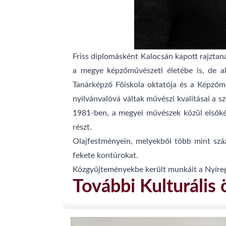
Friss diplomásként Kalocsán kapott rajztaná
a megye képzőművészeti életébe is, de al
Tanárképző Főiskola oktatója és a Képzőműv
nyilvánvalóvá váltak művészi kvalitásai a 
1981-ben, a megyei művészek közül elsőkén
részt.
Olajfestményein, melyekből több mint száza
fekete kontúrokat.
Közgyűjteményekbe került munkáit a Nyíregy
További Kulturális 