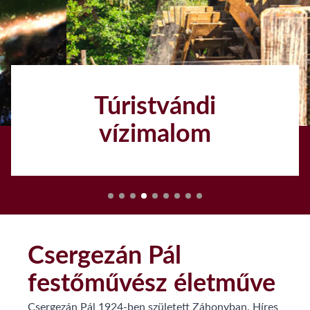
Túristvándi
vízimalom
1
Csergezán Pál
festőművész életműve
Csergezán Pál 1924-ben született Záhonyban. Híres