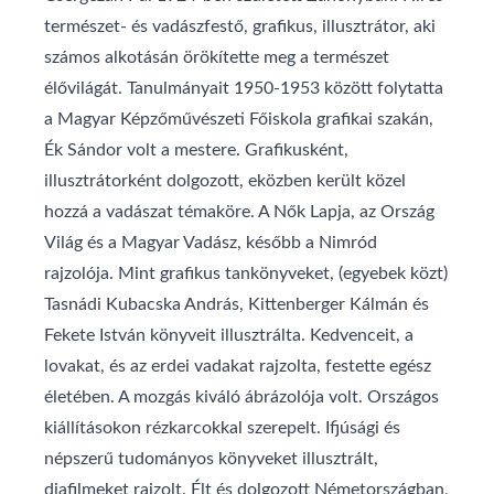
természet- és vadászfestő, grafikus, illusztrátor, aki
számos alkotásán örökítette meg a természet
élővilágát. Tanulmányait 1950-1953 között folytatta
a Magyar Képzőművészeti Főiskola grafikai szakán,
Ék Sándor volt a mestere. Grafikusként,
illusztrátorként dolgozott, eközben került közel
hozzá a vadászat témaköre. A Nők Lapja, az Ország
Világ és a Magyar Vadász, később a Nimród
rajzolója. Mint grafikus tankönyveket, (egyebek közt)
Tasnádi Kubacska András, Kittenberger Kálmán és
Fekete István könyveit illusztrálta. Kedvenceit, a
lovakat, és az erdei vadakat rajzolta, festette egész
életében. A mozgás kiváló ábrázolója volt. Országos
kiállításokon rézkarcokkal szerepelt. Ifjúsági és
népszerű tudományos könyveket illusztrált,
diafilmeket rajzolt. Élt és dolgozott Németországban,