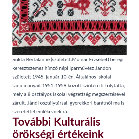
Sukta Bertalanné (született:Molnár Erzsébet) beregi
keresztszemes hímző népi iparművész Jándon
született 1945. január 10-én. Általános iskolai
tanulmányait 1951-1959 között szintén itt folytatta,
mely a 8 osztályos iskolai végzettség megszerzésével
zárult. Jándi osztálytársai, gyerekkori barátnői ma is
szeretettel emlékeznek rá.
További Kulturális
örökségi értékeink