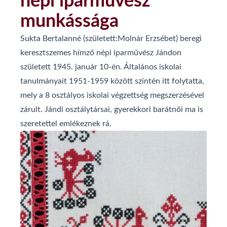
népi iparművész
munkássága
Sukta Bertalanné (született:Molnár Erzsébet) beregi
keresztszemes hímző népi iparművész Jándon
született 1945. január 10-én. Általános iskolai
tanulmányait 1951-1959 között szintén itt folytatta,
mely a 8 osztályos iskolai végzettség megszerzésével
zárult. Jándi osztálytársai, gyerekkori barátnői ma is
szeretettel emlékeznek rá.