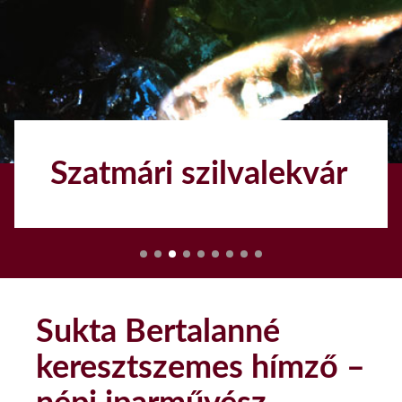
Szatmári szilvalekvár
1
Sukta Bertalanné
keresztszemes hímző –